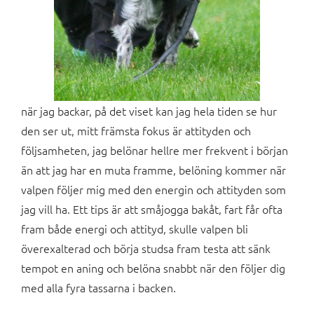
när jag backar, på det viset kan jag hela tiden se hur
den ser ut, mitt främsta fokus är attityden och
följsamheten, jag belönar hellre mer frekvent i början
än att jag har en muta framme, belöning kommer när
valpen följer mig med den energin och attityden som
jag vill ha. Ett tips är att småjogga bakåt, fart får ofta
fram både energi och attityd, skulle valpen bli
överexalterad och börja studsa fram testa att sänk
tempot en aning och belöna snabbt när den följer dig
med alla fyra tassarna i backen.