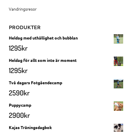
Vandringsresor
PRODUKTER
Heldag med uthållighet och bubblan
1295
kr
Heldag för allt som inte är moment
1295
kr
Två dagars Fotgåendecamp
2590
kr
Puppycamp
2900
kr
Kajas Träningsdagbok