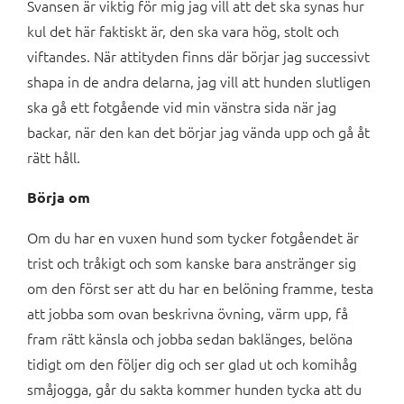
Svansen är viktig för mig jag vill att det ska synas hur
kul det här faktiskt är, den ska vara hög, stolt och
viftandes. När attityden finns där börjar jag successivt
shapa in de andra delarna, jag vill att hunden slutligen
ska gå ett fotgående vid min vänstra sida när jag
backar, när den kan det börjar jag vända upp och gå åt
rätt håll.
Börja om
Om du har en vuxen hund som tycker fotgåendet är
trist och tråkigt och som kanske bara anstränger sig
om den först ser att du har en belöning framme, testa
att jobba som ovan beskrivna övning, värm upp, få
fram rätt känsla och jobba sedan baklänges, belöna
tidigt om den följer dig och ser glad ut och komihåg
småjogga, går du sakta kommer hunden tycka att du