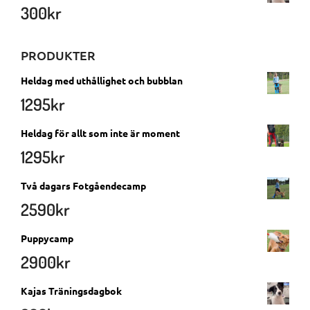
300
kr
PRODUKTER
Heldag med uthållighet och bubblan
1295
kr
Heldag för allt som inte är moment
1295
kr
Två dagars Fotgåendecamp
2590
kr
Puppycamp
2900
kr
Kajas Träningsdagbok