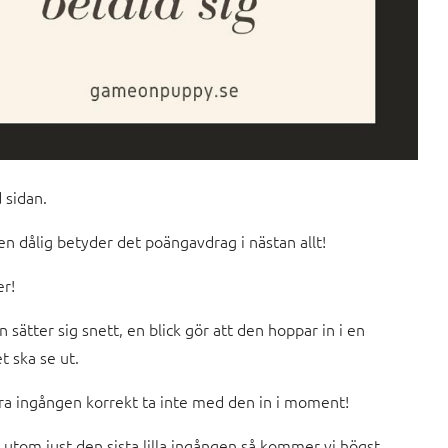
 sidan.
n dålig betyder det poängavdrag i nästan allt!
er!
 sätter sig snett, en blick gör att den hoppar in i en
t ska se ut.
öra ingången korrekt ta inte med den in i moment!
utom just den sista lilla ingången så kommer vi högst