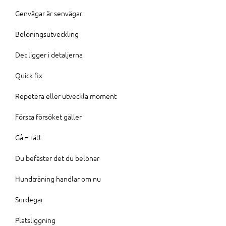
Genvägar är senvägar
Belöningsutveckling
Det ligger i detaljerna
Quick fix
Repetera eller utveckla moment
Första försöket gäller
Gå = rätt
Du befäster det du belönar
Hundträning handlar om nu
Surdegar
Platsliggning