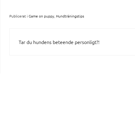
Publicerat i
Game on puppy
,
Hundträningstips
INLÄGGSNAVIGERING
Tar du hundens beteende personligt?!