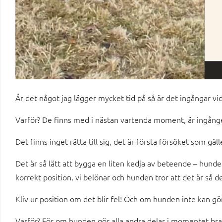
Är det något jag lägger mycket tid på så är det ingångar vid
Varför? De finns med i nästan vartenda moment, är ingånge
Det finns inget rätta till sig, det är första försöket som gäll
Det är så lätt att bygga en liten kedja av beteende – hunden
korrekt position, vi belönar och hunden tror att det är så de
Kliv ur position om det blir fel! Och om hunden inte kan g
Varför? För om hunden gör alla andra delar i momentet bra 