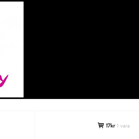
17kr
1 vara