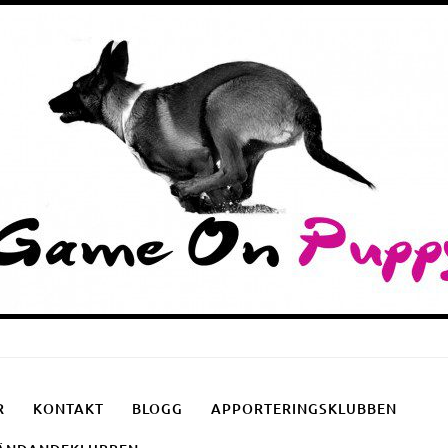
Puppyschool
Fotgåendeklubben
Apporteringsklubben
R
KONTAKT
BLOGG
APPORTERINGSKLUBBEN