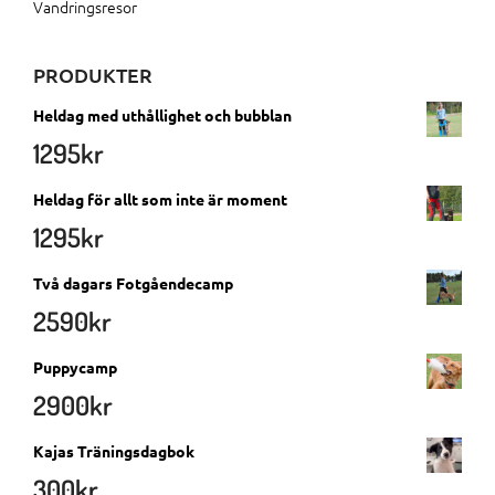
Vandringsresor
PRODUKTER
Heldag med uthållighet och bubblan
1295
kr
Heldag för allt som inte är moment
1295
kr
Två dagars Fotgåendecamp
2590
kr
Puppycamp
2900
kr
Kajas Träningsdagbok
300
kr