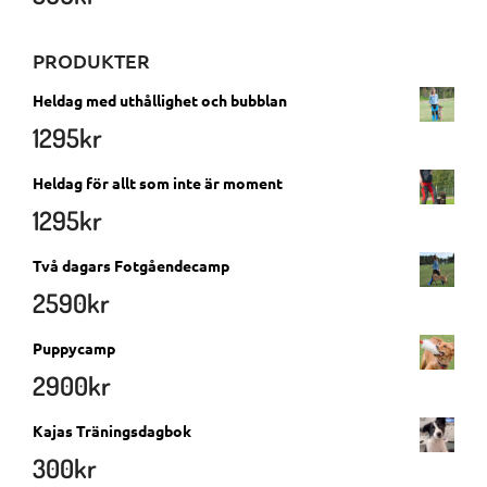
PRODUKTER
Heldag med uthållighet och bubblan
1295
kr
Heldag för allt som inte är moment
1295
kr
Två dagars Fotgåendecamp
2590
kr
Puppycamp
2900
kr
Kajas Träningsdagbok
300
kr