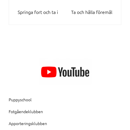
INLÄGGSNAVIGERING
Springa fort och ta i
Ta och hålla föremål
Puppyschool
Fotgåendeklubben
Apporteringsklubben