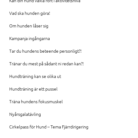
Kan din hund växla fort i aktivitetsnivå
Vad ska hunden göra!
Om hunden låser sig
Kampanja ingångarna
Tar du hundens beteende personligt?!
Tränar du mest på sådant ni redan kan?!
Hundträning kan se olika ut
Hundträning är ett pussel
Träna hundens fokusmuskel
Nyårsgalatävling
Cirkelpass för Hund – Tema Fjärrdirigering