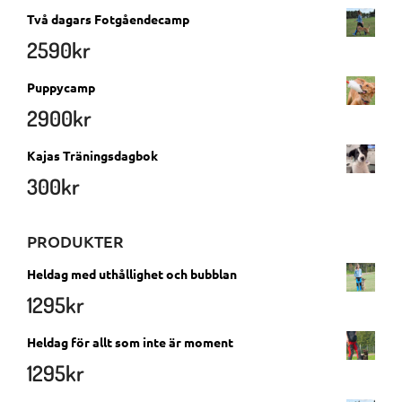
Två dagars Fotgåendecamp
2590
kr
Puppycamp
2900
kr
Kajas Träningsdagbok
300
kr
PRODUKTER
Heldag med uthållighet och bubblan
1295
kr
Heldag för allt som inte är moment
1295
kr