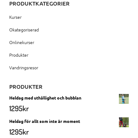
PRODUKTKATEGORIER
Kurser
Okategoriserad
Onlinekurser
Produkter
Vandringsresor
PRODUKTER
Heldag med uthållighet och bubblan
1295
kr
Heldag för allt som inte är moment
1295
kr