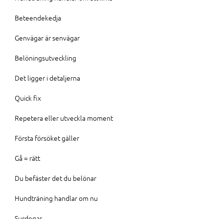
Beteendekedja
Genvägar är senvägar
Belöningsutveckling
Det ligger i detaljerna
Quick fix
Repetera eller utveckla moment
Första försöket gäller
Gå = rätt
Du befäster det du belönar
Hundträning handlar om nu
Surdegar