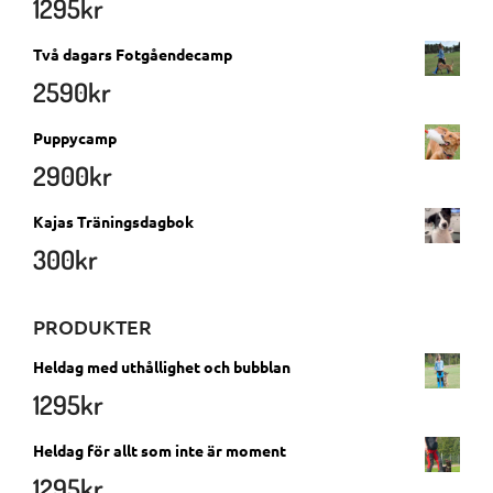
1295
kr
Två dagars Fotgåendecamp
2590
kr
Puppycamp
2900
kr
Kajas Träningsdagbok
300
kr
PRODUKTER
Heldag med uthållighet och bubblan
1295
kr
Heldag för allt som inte är moment
1295
kr