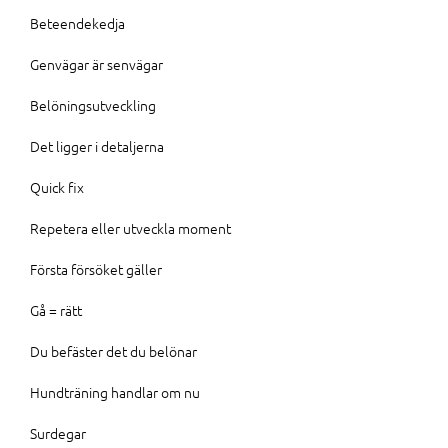
Beteendekedja
Genvägar är senvägar
Belöningsutveckling
Det ligger i detaljerna
Quick fix
Repetera eller utveckla moment
Första försöket gäller
Gå = rätt
Du befäster det du belönar
Hundträning handlar om nu
Surdegar