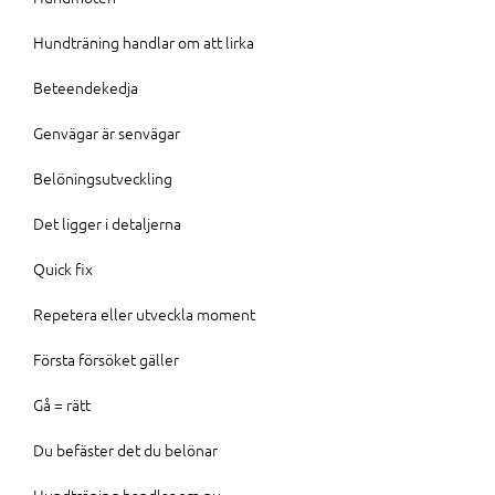
Hundträning handlar om att lirka
Beteendekedja
Genvägar är senvägar
Belöningsutveckling
Det ligger i detaljerna
Quick fix
Repetera eller utveckla moment
Första försöket gäller
Gå = rätt
Du befäster det du belönar
Hundträning handlar om nu