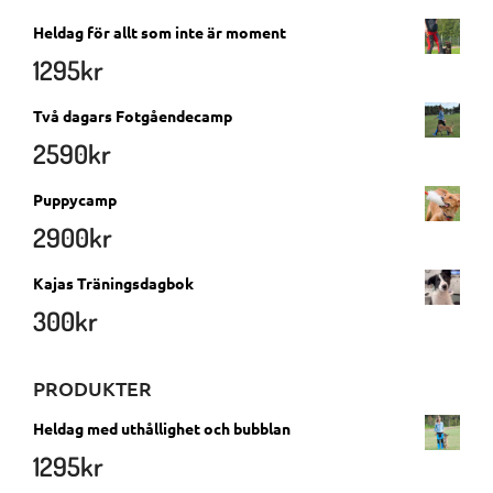
Heldag för allt som inte är moment
1295
kr
Två dagars Fotgåendecamp
2590
kr
Puppycamp
2900
kr
Kajas Träningsdagbok
300
kr
PRODUKTER
Heldag med uthållighet och bubblan
1295
kr