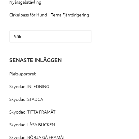
Nyårsgalatävling
Cirkelpass för Hund – Tema Fjärrdirigering
Sök
efter:
SENASTE INLÄGGEN
Platsupproret
Skyddad: INLEDNING
Skyddad: STADGA
Skyddad: TITTA FRAMÅT
Skyddad: LÅSA BLICKEN
Skyddad: BÖRJA GÅ FRAMÅT