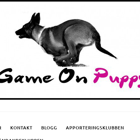
Puppyschool
Fotgåendeklubben
Apporteringsklubben
R
KONTAKT
BLOGG
APPORTERINGSKLUBBEN