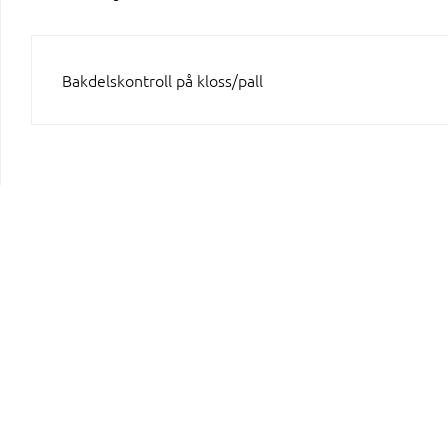
INLÄGGSNAVIGERING
Bakdelskontroll på kloss/pall