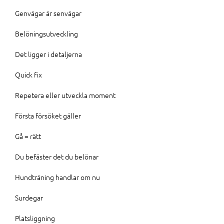
Genvägar är senvägar
Belöningsutveckling
Det ligger i detaljerna
Quick fix
Repetera eller utveckla moment
Första försöket gäller
Gå = rätt
Du befäster det du belönar
Hundträning handlar om nu
Surdegar
Platsliggning