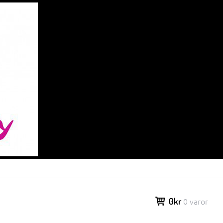
0kr
0 varor