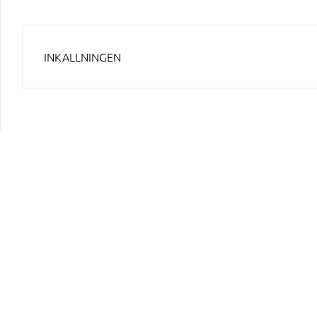
INLÄGGSNAVIGERING
INKALLNINGEN