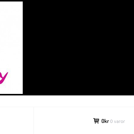
0kr
0 varor