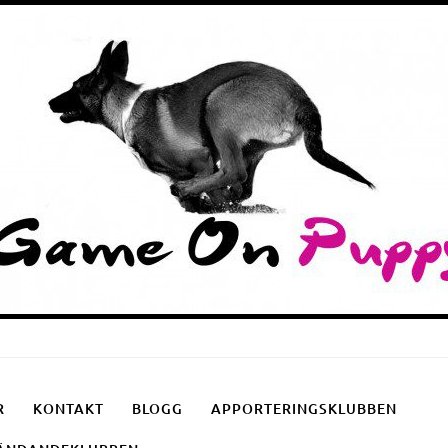
Puppyschool
Fotgåendeklubben
Apporteringsklubben
R
KONTAKT
BLOGG
APPORTERINGSKLUBBEN