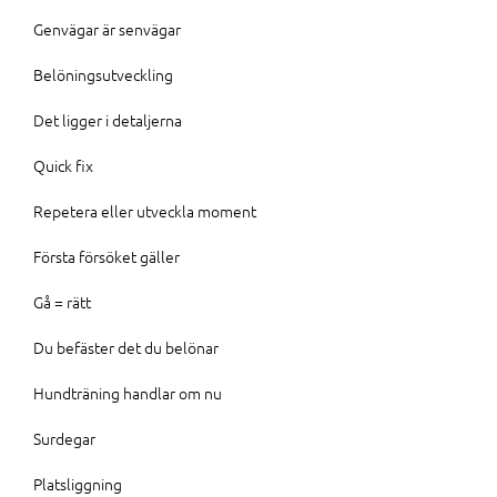
Genvägar är senvägar
Belöningsutveckling
Det ligger i detaljerna
Quick fix
Repetera eller utveckla moment
Första försöket gäller
Gå = rätt
Du befäster det du belönar
Hundträning handlar om nu
Surdegar
Platsliggning