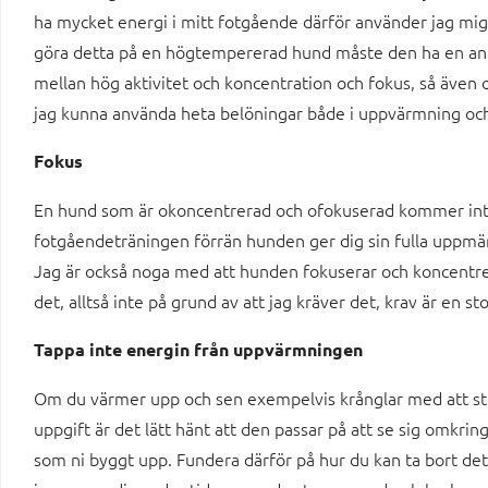
ha mycket energi i mitt fotgående därför använder jag mi
göra detta på en högtempererad hund måste den ha en anna
mellan hög aktivitet och koncentration och fokus, så även
jag kunna använda heta belöningar både i uppvärmning och
Fokus
En hund som är okoncentrerad och ofokuserad kommer inte 
fotgåendeträningen förrän hunden ger dig sin fulla uppm
Jag är också noga med att hunden fokuserar och koncentrerar
det, alltså inte på grund av att jag kräver det, krav är en st
Tappa inte energin från uppvärmningen
Om du värmer upp och sen exempelvis krånglar med att s
uppgift är det lätt hänt att den passar på att se sig omkrin
som ni byggt upp. Fundera därför på hur du kan ta bort de