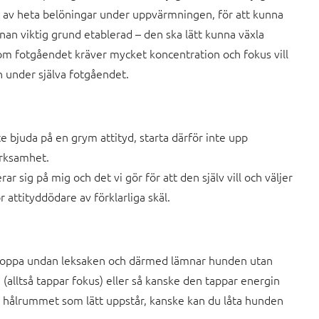
g av heta belöningar under uppvärmningen, för att kunna
n viktig grund etablerad – den ska lätt kunna växla
 om fotgåendet kräver mycket koncentration och fokus vill
 under själva fotgåendet.
bjuda på en grym attityd, starta därför inte upp
ärksamhet.
 sig på mig och det vi gör för att den själv vill och väljer
or attityddödare av förklarliga skäl.
toppa undan leksaken och därmed lämnar hunden utan
g (alltså tappar fokus) eller så kanske den tappar energin
t hålrummet som lätt uppstår, kanske kan du låta hunden