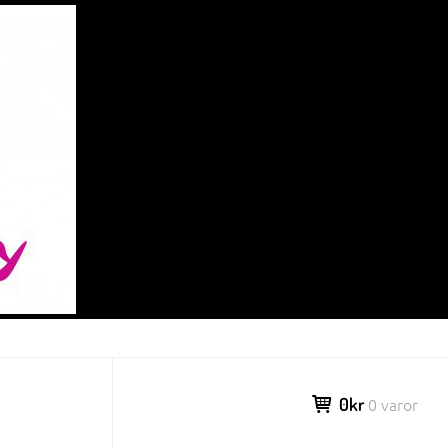
0kr
0 varor