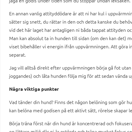
jaga en godis under tiden som du stoppar undan leksaken.
En annan vanlig attityddödare är att ni har kul i uppvärmnin
sätter sig snett, du rättar in den och detta kanske du be
vid det här laget har antagligen ni båda tappat attityden oc
Man kan absolut ta in hunden till sidan (om den kan det) m
viset bibehåller vi energin ifrån uppvärmningen. Att göra 
separat.
Jag vill alltså direkt efter uppvärmningen börja gå fot utan 
joggandes) och låta hunden följa mig för att sedan vända u
Några viktiga punkter
Vad tänder din hund? Finns det någon belöning som gör hu
kan belöna med godisen på ett aktivt sätt, rörelse skapar le
Börja träna först när din hund är koncentrerad och fokuserad
en lättare miljö där ni är ostörda och träna mycket fokus se