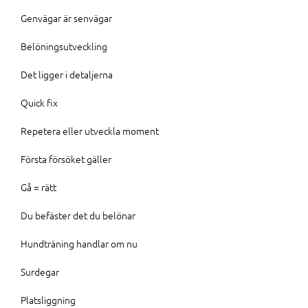
Genvägar är senvägar
Belöningsutveckling
Det ligger i detaljerna
Quick fix
Repetera eller utveckla moment
Första försöket gäller
Gå = rätt
Du befäster det du belönar
Hundträning handlar om nu
Surdegar
Platsliggning