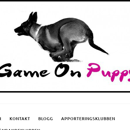
Puppyschool
Fotgåendeklubben
Apporteringsklubben
R
KONTAKT
BLOGG
APPORTERINGSKLUBBEN