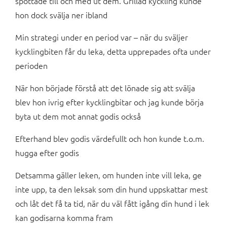
spottade till och med ut dem. Grillad kyckling kunde
hon dock svälja ner ibland
Min strategi under en period var – när du sväljer
kycklingbiten får du leka, detta upprepades ofta under
perioden
När hon började förstå att det lönade sig att svälja
blev hon ivrig efter kycklingbitar och jag kunde börja
byta ut dem mot annat godis också
Efterhand blev godis värdefullt och hon kunde t.o.m.
hugga efter godis
Detsamma gäller leken, om hunden inte vill leka, ge
inte upp, ta den leksak som din hund uppskattar mest
och låt det få ta tid, när du väl fått igång din hund i lek
kan godisarna komma fram