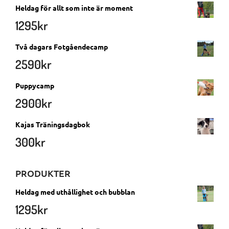
Heldag för allt som inte är moment
1295
kr
Två dagars Fotgåendecamp
2590
kr
Puppycamp
2900
kr
Kajas Träningsdagbok
300
kr
PRODUKTER
Heldag med uthållighet och bubblan
1295
kr