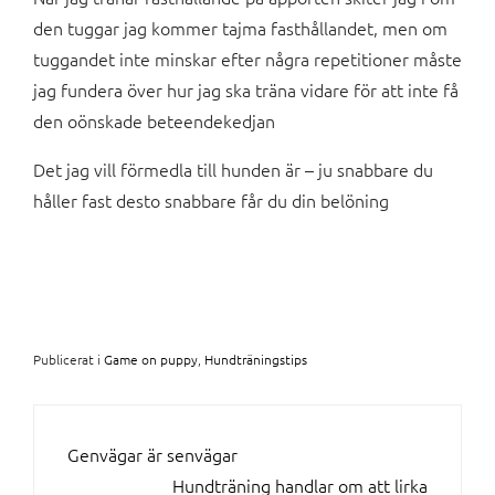
den tuggar jag kommer tajma fasthållandet, men om
tuggandet inte minskar efter några repetitioner måste
jag fundera över hur jag ska träna vidare för att inte få
den oönskade beteendekedjan
Det jag vill förmedla till hunden är – ju snabbare du
håller fast desto snabbare får du din belöning
Publicerat i
Game on puppy
,
Hundträningstips
INLÄGGSNAVIGERING
Genvägar är senvägar
Hundträning handlar om att lirka