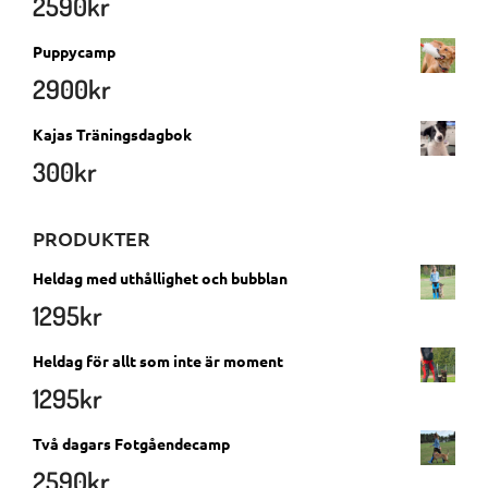
2590
kr
Puppycamp
2900
kr
Kajas Träningsdagbok
300
kr
PRODUKTER
Heldag med uthållighet och bubblan
1295
kr
Heldag för allt som inte är moment
1295
kr
Två dagars Fotgåendecamp
2590
kr