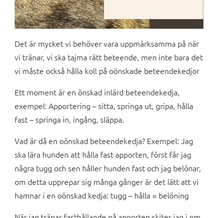
Det är mycket vi behöver vara uppmärksamma på när
vi tränar, vi ska tajma rätt beteende, men inte bara det
vi måste också hålla koll på oönskade beteendekedjor
Ett moment är en önskad inlärd beteendekedja,
exempel: Apportering – sitta, springa ut, gripa, hålla
fast – springa in, ingång, släppa.
Vad är då en oönskad beteendekedja? Exempel: Jag
ska lära hunden att hålla fast apporten, först får jag
några tugg och sen håller hunden fast och jag belönar,
om detta upprepar sig många gånger är det lätt att vi
hamnar i en oönskad kedja: tugg – hålla = belöning
När jag tränar fasthållande på apporten skiter jag i om