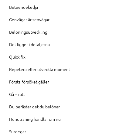
Beteendekedja
Genvägar är senvägar
Belöningsutveckling
Det ligger i detaljerna
Quick fix
Repetera eller utveckla moment
Första försöket gäller
Gå = rätt
Du befäster det du belönar
Hundträning handlar om nu
Surdegar