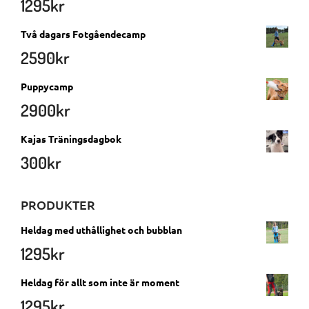
1295
kr
Två dagars Fotgåendecamp
2590
kr
Puppycamp
2900
kr
Kajas Träningsdagbok
300
kr
PRODUKTER
Heldag med uthållighet och bubblan
1295
kr
Heldag för allt som inte är moment
1295
kr