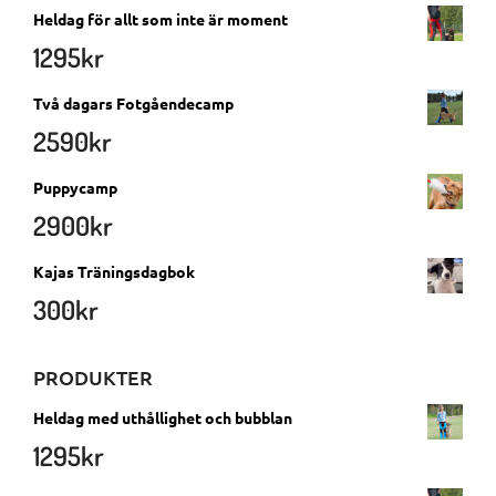
Heldag för allt som inte är moment
1295
kr
Två dagars Fotgåendecamp
2590
kr
Puppycamp
2900
kr
Kajas Träningsdagbok
300
kr
PRODUKTER
Heldag med uthållighet och bubblan
1295
kr