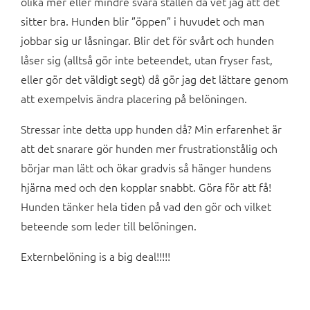
olika mer eller mindre svåra ställen då vet jag att det
sitter bra. Hunden blir ”öppen” i huvudet och man
jobbar sig ur låsningar. Blir det för svårt och hunden
låser sig (alltså gör inte beteendet, utan fryser fast,
eller gör det väldigt segt) då gör jag det lättare genom
att exempelvis ändra placering på belöningen.
Stressar inte detta upp hunden då? Min erfarenhet är
att det snarare gör hunden mer frustrationstålig och
börjar man lätt och ökar gradvis så hänger hundens
hjärna med och den kopplar snabbt. Göra för att få!
Hunden tänker hela tiden på vad den gör och vilket
beteende som leder till belöningen.
Externbelöning is a big deal!!!!!