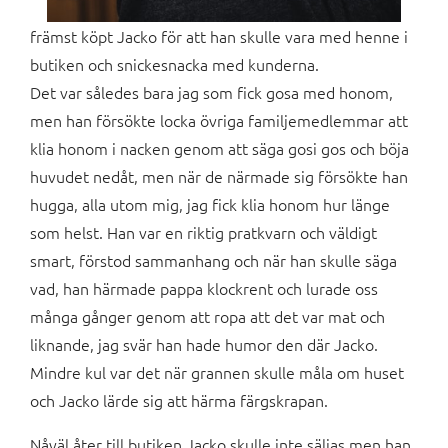
främst köpt Jacko för att han skulle vara med henne i
butiken och snickesnacka med kunderna.
Det var således bara jag som fick gosa med honom,
men han försökte locka övriga familjemedlemmar att
klia honom i nacken genom att säga gosi gos och böja
huvudet nedåt, men när de närmade sig försökte han
hugga, alla utom mig, jag fick klia honom hur länge
som helst. Han var en riktig pratkvarn och väldigt
smart, förstod sammanhang och när han skulle säga
vad, han härmade pappa klockrent och lurade oss
många gånger genom att ropa att det var mat och
liknande, jag svär han hade humor den där Jacko.
Mindre kul var det när grannen skulle måla om huset
och Jacko lärde sig att härma färgskrapan.
Nåväl åter till butiken Jacko skulle inte säljas men han