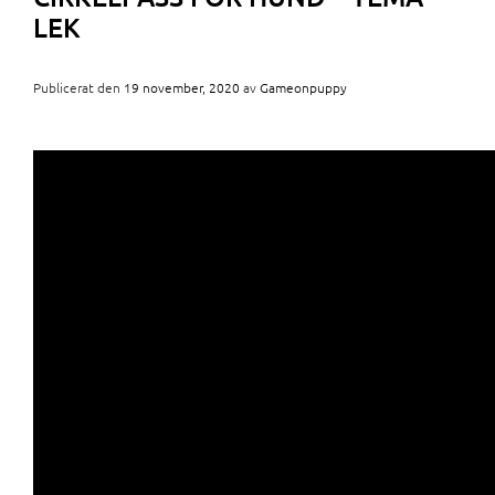
LEK
Publicerat den
19 november, 2020
av
Gameonpuppy