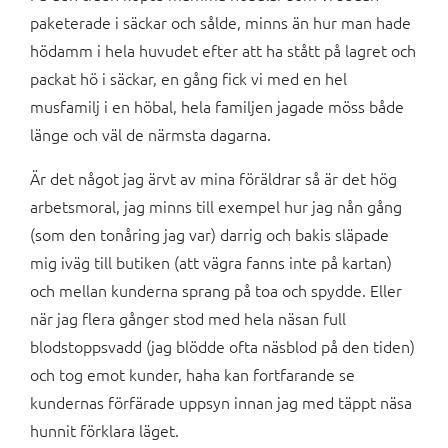
paketerade i säckar och sålde, minns än hur man hade
hödamm i hela huvudet efter att ha stått på lagret och
packat hö i säckar, en gång fick vi med en hel
musfamilj i en höbal, hela familjen jagade möss både
länge och väl de närmsta dagarna.
Är det något jag ärvt av mina föräldrar så är det hög
arbetsmoral, jag minns till exempel hur jag nån gång
(som den tonåring jag var) darrig och bakis släpade
mig iväg till butiken (att vägra fanns inte på kartan)
och mellan kunderna sprang på toa och spydde. Eller
när jag flera gånger stod med hela näsan full
blodstoppsvadd (jag blödde ofta näsblod på den tiden)
och tog emot kunder, haha kan fortfarande se
kundernas förfärade uppsyn innan jag med täppt näsa
hunnit förklara läget.