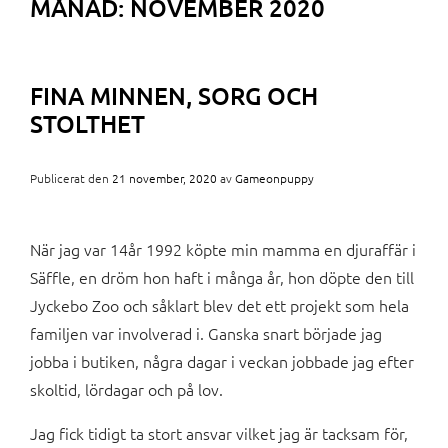
MÅNAD:
NOVEMBER 2020
FINA MINNEN, SORG OCH
STOLTHET
Publicerat den
21 november, 2020
av
Gameonpuppy
När jag var 14år 1992 köpte min mamma en djuraffär i
Säffle, en dröm hon haft i många år, hon döpte den till
Jyckebo Zoo och såklart blev det ett projekt som hela
familjen var involverad i. Ganska snart började jag
jobba i butiken, några dagar i veckan jobbade jag efter
skoltid, lördagar och på lov.
Jag fick tidigt ta stort ansvar vilket jag är tacksam för,