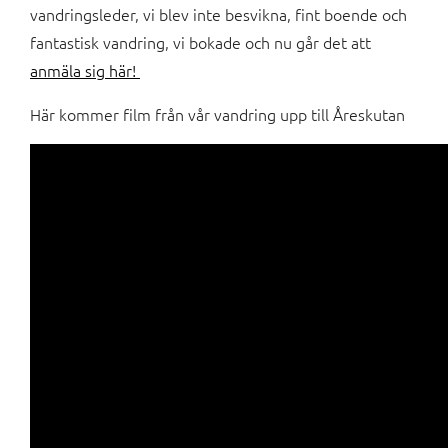
vandringsleder, vi blev inte besvikna, fint boende och
fantastisk vandring, vi bokade och nu går det att
anmäla sig här!
Här kommer film från vår vandring upp till Åreskutan