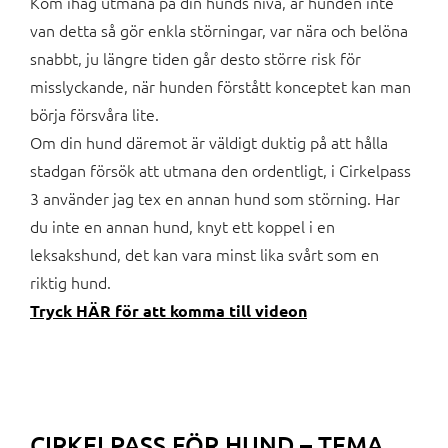
Kom ihåg utmana på din hunds nivå, är hunden inte
van detta så gör enkla störningar, var nära och belöna
snabbt, ju längre tiden går desto större risk för
misslyckande, när hunden förstått konceptet kan man
börja försvåra lite.
Om din hund däremot är väldigt duktig på att hålla
stadgan försök att utmana den ordentligt, i Cirkelpass
3 använder jag tex en annan hund som störning. Har
du inte en annan hund, knyt ett koppel i en
leksakshund, det kan vara minst lika svårt som en
riktig hund.
Tryck HÄR för att komma till videon
CIRKELPASS FÖR HUND – TEMA