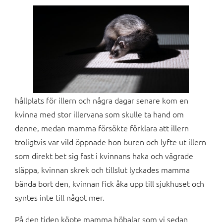
hållplats för illern och några dagar senare kom en
kvinna med stor illervana som skulle ta hand om
denne, medan mamma försökte förklara att illern
troligtvis var vild öppnade hon buren och lyfte ut illern
som direkt bet sig fast i kvinnans haka och vägrade
släppa, kvinnan skrek och tillslut lyckades mamma
bända bort den, kvinnan fick åka upp till sjukhuset och
syntes inte till något mer.
På den tiden köpte mamma höbalar som vi sedan