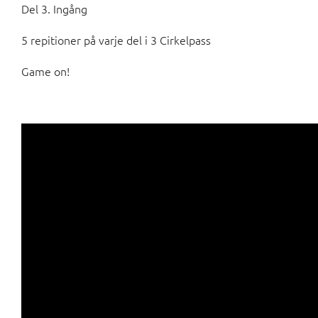
Del 3. Ingång
5 repitioner på varje del i 3 Cirkelpass
Game on!