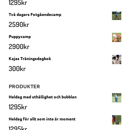
1295
kr
Två dagars Fotgåendecamp
2590
kr
Puppycamp
2900
kr
Kajas Träningsdagbok
300
kr
PRODUKTER
Heldag med uthållighet och bubblan
1295
kr
Heldag för allt som inte är moment
1295
kr