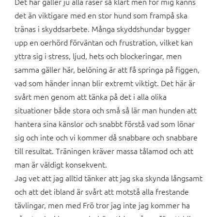
Det här gäller ju alla raser så klart men för mig känns
det än viktigare med en stor hund som frampå ska
tränas i skyddsarbete. Många skyddshundar bygger
upp en oerhörd förväntan och frustration, vilket kan
yttra sig i stress, ljud, hets och blockeringar, men
samma gäller här, belöning är att få springa på figgen,
vad som händer innan blir extremt viktigt. Det här är
svårt men genom att tänka på det i alla olika
situationer både stora och små så lär man hunden att
hantera sina känslor och snabbt förstå vad som lönar
sig och inte och vi kommer då snabbare och snabbare
till resultat. Träningen kräver massa tålamod och att
man är väldigt konsekvent.
Jag vet att jag alltid tänker att jag ska skynda långsamt
och att det ibland är svårt att motstå alla frestande
tävlingar, men med Frö tror jag inte jag kommer ha