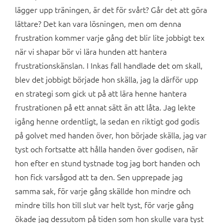
lägger upp träningen, är det för svårt? Går det att göra
lättare? Det kan vara lösningen, men om denna
frustration kommer varje gång det blir lite jobbigt tex
när vi shapar bör vi lära hunden att hantera
frustrationskänslan. I Inkas fall handlade det om skall,
blev det jobbigt började hon skälla, jag la därför upp
en strategi som gick ut på att lära henne hantera
frustrationen på ett annat sätt än att låta. Jag lekte
igång henne ordentligt, la sedan en riktigt god godis
på golvet med handen över, hon började skälla, jag var
tyst och fortsatte att hålla handen över godisen, när
hon efter en stund tystnade tog jag bort handen och
hon fick varsågod att ta den. Sen upprepade jag
samma sak, för varje gång skällde hon mindre och
mindre tills hon till slut var helt tyst, för varje gång
ökade jag dessutom på tiden som hon skulle vara tyst