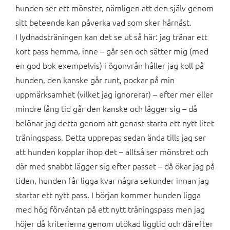
hunden ser ett mönster, nämligen att den själv genom
sitt beteende kan påverka vad som sker härnäst.
I lydnadsträningen kan det se ut så här: jag tränar ett
kort pass hemma, inne – går sen och sätter mig (med
en god bok exempelvis) i ögonvrån håller jag koll på
hunden, den kanske går runt, pockar på min
uppmärksamhet (vilket jag ignorerar) – efter mer eller
mindre lång tid går den kanske och lägger sig – då
belönar jag detta genom att genast starta ett nytt litet
träningspass. Detta upprepas sedan ända tills jag ser
att hunden kopplar ihop det – alltså ser mönstret och
där med snabbt lägger sig efter passet – då ökar jag på
tiden, hunden får ligga kvar några sekunder innan jag
startar ett nytt pass. I början kommer hunden ligga
med hög förväntan på ett nytt träningspass men jag
höjer då kriterierna genom utökad liggtid och därefter