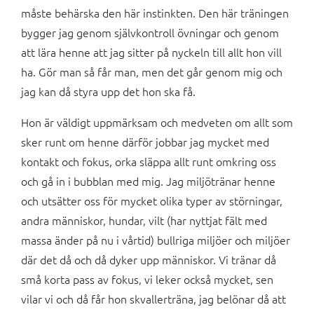
måste behärska den här instinkten. Den här träningen
bygger jag genom självkontroll övningar och genom
att lära henne att jag sitter på nyckeln till allt hon vill
ha. Gör man så får man, men det går genom mig och
jag kan då styra upp det hon ska få.
Hon är väldigt uppmärksam och medveten om allt som
sker runt om henne därför jobbar jag mycket med
kontakt och fokus, orka släppa allt runt omkring oss
och gå in i bubblan med mig. Jag miljötränar henne
och utsätter oss för mycket olika typer av störningar,
andra människor, hundar, vilt (har nyttjat fält med
massa änder på nu i vårtid) bullriga miljöer och miljöer
där det då och då dyker upp människor. Vi tränar då
små korta pass av fokus, vi leker också mycket, sen
vilar vi och då får hon skvallerträna, jag belönar då att