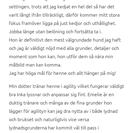
settingen, trots att jag kedjat en hel del så har det
varit långt ifrån tillräckligt, därför kommer mitt stora
fokus framöver ligga på just kedjor och uthållighet.
Jobba länge utan belöning och fortsätta ta i.
Hon är definitivt den mest välgrundade hund jag haft
och jag är väldigt nöjd med alla grunder, detaljer och
moment som hon kan, hon utför dem så nära min
målbild man kan komma.
Jag har höga mål för henne och allt hänger på mig!
Min dotter tränar henne i agility vilket fungerar väldigt
bra Inka lyssnar och anpassar sig fint. Emelie är en
duktig tränare och många av de fina grunder hon
lägger för agilityn kan jag dra nytta av i både lydnad
och brukset och naturligtvis vice versa
lydnadsgrunderna har kommit väl till pass i