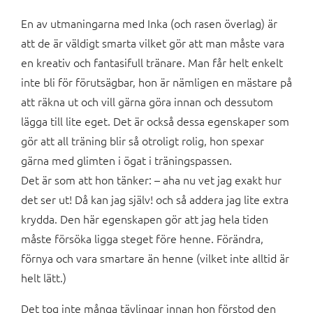
En av utmaningarna med Inka (och rasen överlag) är
att de är väldigt smarta vilket gör att man måste vara
en kreativ och fantasifull tränare. Man får helt enkelt
inte bli för förutsägbar, hon är nämligen en mästare på
att räkna ut och vill gärna göra innan och dessutom
lägga till lite eget. Det är också dessa egenskaper som
gör att all träning blir så otroligt rolig, hon spexar
gärna med glimten i ögat i träningspassen.
Det är som att hon tänker: – aha nu vet jag exakt hur
det ser ut! Då kan jag själv! och så addera jag lite extra
krydda. Den här egenskapen gör att jag hela tiden
måste försöka ligga steget före henne. Förändra,
förnya och vara smartare än henne (vilket inte alltid är
helt lätt.)
Det tog inte många tävlingar innan hon förstod den