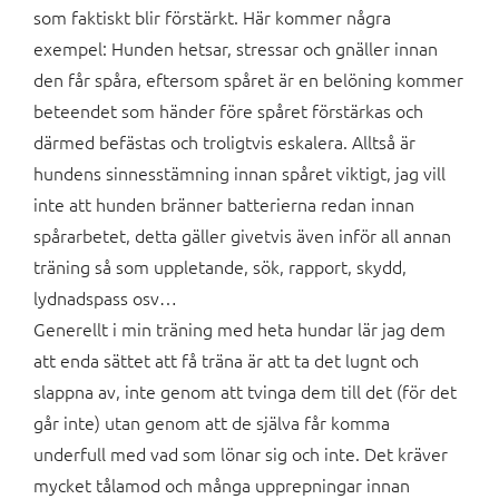
som faktiskt blir förstärkt. Här kommer några
exempel: Hunden hetsar, stressar och gnäller innan
den får spåra, eftersom spåret är en belöning kommer
beteendet som händer före spåret förstärkas och
därmed befästas och troligtvis eskalera. Alltså är
hundens sinnesstämning innan spåret viktigt, jag vill
inte att hunden bränner batterierna redan innan
spårarbetet, detta gäller givetvis även inför all annan
träning så som uppletande, sök, rapport, skydd,
lydnadspass osv…
Generellt i min träning med heta hundar lär jag dem
att enda sättet att få träna är att ta det lugnt och
slappna av, inte genom att tvinga dem till det (för det
går inte) utan genom att de själva får komma
underfull med vad som lönar sig och inte. Det kräver
mycket tålamod och många upprepningar innan