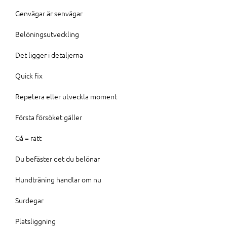
Genvägar är senvägar
Belöningsutveckling
Det ligger i detaljerna
Quick fix
Repetera eller utveckla moment
Första försöket gäller
Gå = rätt
Du befäster det du belönar
Hundträning handlar om nu
Surdegar
Platsliggning