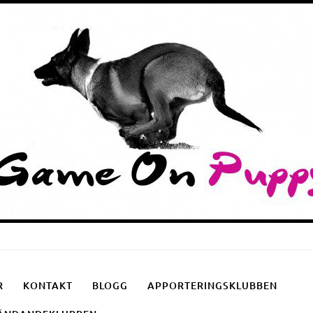
Puppyschool
Fotgåendeklubben
Apporteringsklubben
R
KONTAKT
BLOGG
APPORTERINGSKLUBBEN