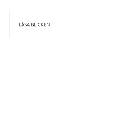
INLÄGGSNAVIGERING
LÅSA BLICKEN