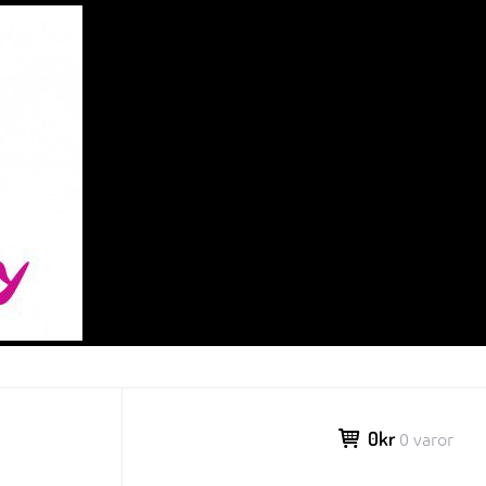
0kr
0 varor