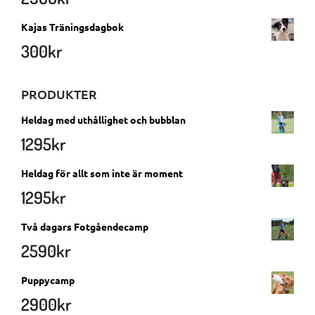
Kajas Träningsdagbok
300
kr
PRODUKTER
Heldag med uthållighet och bubblan
1295
kr
Heldag för allt som inte är moment
1295
kr
Två dagars Fotgåendecamp
2590
kr
Puppycamp
2900
kr