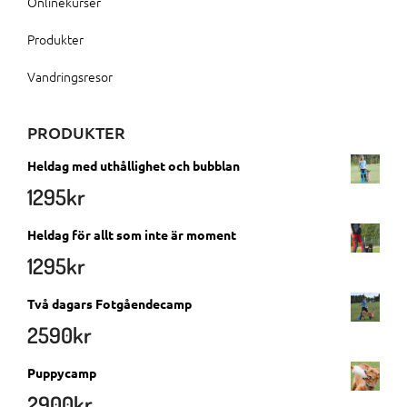
Onlinekurser
Produkter
Vandringsresor
PRODUKTER
Heldag med uthållighet och bubblan
1295
kr
Heldag för allt som inte är moment
1295
kr
Två dagars Fotgåendecamp
2590
kr
Puppycamp
2900
kr