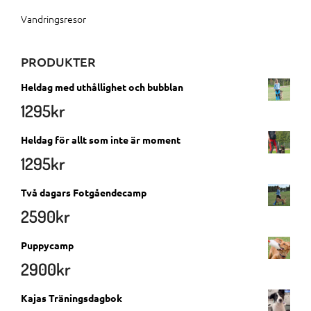
Vandringsresor
PRODUKTER
Heldag med uthållighet och bubblan
1295
kr
Heldag för allt som inte är moment
1295
kr
Två dagars Fotgåendecamp
2590
kr
Puppycamp
2900
kr
Kajas Träningsdagbok