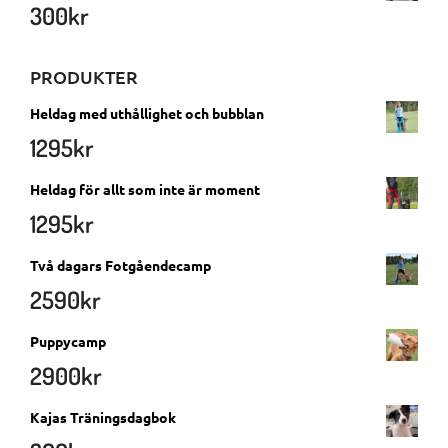
300
kr
PRODUKTER
Heldag med uthållighet och bubblan
1295
kr
Heldag för allt som inte är moment
1295
kr
Två dagars Fotgåendecamp
2590
kr
Puppycamp
2900
kr
Kajas Träningsdagbok