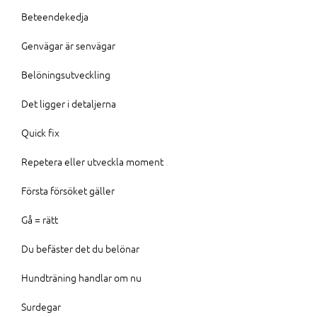
Beteendekedja
Genvägar är senvägar
Belöningsutveckling
Det ligger i detaljerna
Quick fix
Repetera eller utveckla moment
Första försöket gäller
Gå = rätt
Du befäster det du belönar
Hundträning handlar om nu
Surdegar