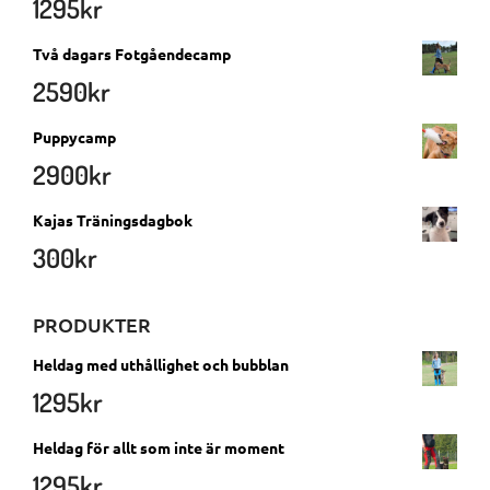
1295
kr
Två dagars Fotgåendecamp
2590
kr
Puppycamp
2900
kr
Kajas Träningsdagbok
300
kr
PRODUKTER
Heldag med uthållighet och bubblan
1295
kr
Heldag för allt som inte är moment
1295
kr