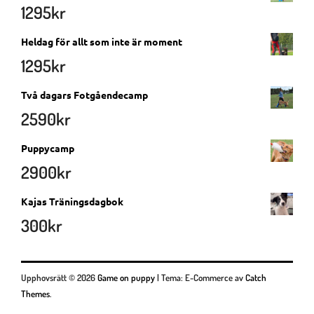
1295
kr
Heldag för allt som inte är moment
1295
kr
Två dagars Fotgåendecamp
2590
kr
Puppycamp
2900
kr
Kajas Träningsdagbok
300
kr
Upphovsrätt © 2026
Game on puppy
|
Tema: E-Commerce av
Catch
Themes
.