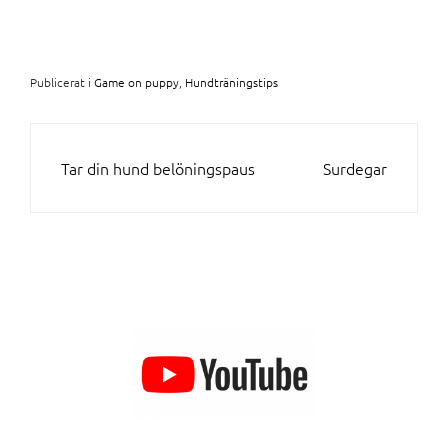
Publicerat i
Game on puppy
,
Hundträningstips
INLÄGGSNAVIGERING
Tar din hund belöningspaus
Surdegar