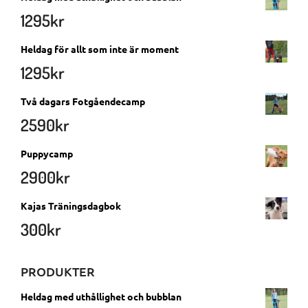
1295
kr
Heldag för allt som inte är moment
1295
kr
Två dagars Fotgåendecamp
2590
kr
Puppycamp
2900
kr
Kajas Träningsdagbok
300
kr
PRODUKTER
Heldag med uthållighet och bubblan