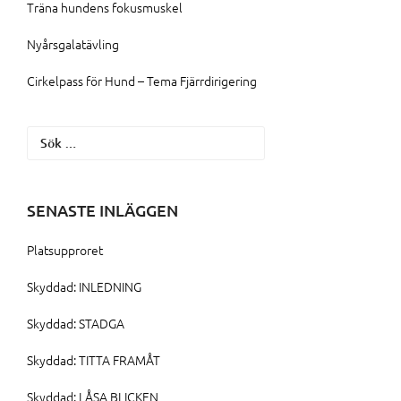
Träna hundens fokusmuskel
Nyårsgalatävling
Cirkelpass för Hund – Tema Fjärrdirigering
Sök
efter:
SENASTE INLÄGGEN
Platsupproret
Skyddad: INLEDNING
Skyddad: STADGA
Skyddad: TITTA FRAMÅT
Skyddad: LÅSA BLICKEN