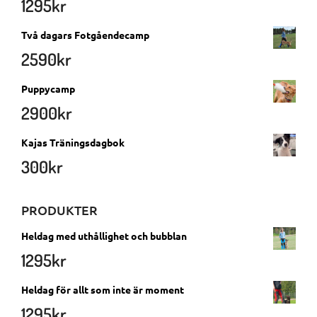
1295
kr
Två dagars Fotgåendecamp
2590
kr
Puppycamp
2900
kr
Kajas Träningsdagbok
300
kr
PRODUKTER
Heldag med uthållighet och bubblan
1295
kr
Heldag för allt som inte är moment
1295
kr