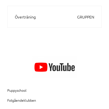
INLÄGGSNAVIGERING
Överträning
GRUPPEN
Puppyschool
Fotgåendeklubben