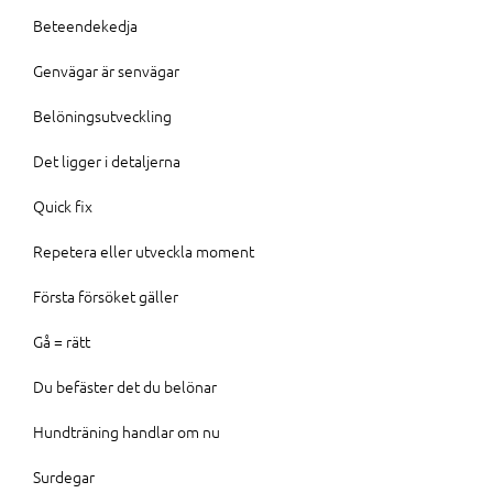
Beteendekedja
Genvägar är senvägar
Belöningsutveckling
Det ligger i detaljerna
Quick fix
Repetera eller utveckla moment
Första försöket gäller
Gå = rätt
Du befäster det du belönar
Hundträning handlar om nu
Surdegar