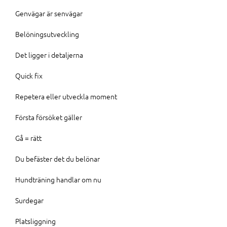
Genvägar är senvägar
Belöningsutveckling
Det ligger i detaljerna
Quick fix
Repetera eller utveckla moment
Första försöket gäller
Gå = rätt
Du befäster det du belönar
Hundträning handlar om nu
Surdegar
Platsliggning