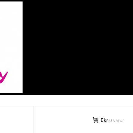
0kr
0 varor