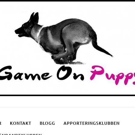
Puppyschool
Fotgåendeklubben
Apporteringsklubben
R
KONTAKT
BLOGG
APPORTERINGSKLUBBEN