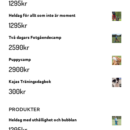
1295
kr
Heldag för allt som inte är moment
1295
kr
Två dagars Fotgåendecamp
2590
kr
Puppycamp
2900
kr
Kajas Träningsdagbok
300
kr
PRODUKTER
Heldag med uthållighet och bubblan
1295
kr