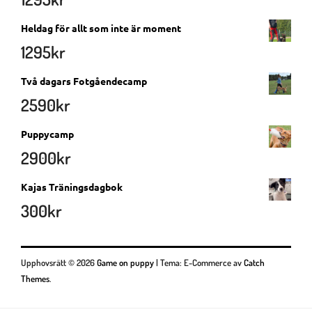
Heldag för allt som inte är moment
1295
kr
Två dagars Fotgåendecamp
2590
kr
Puppycamp
2900
kr
Kajas Träningsdagbok
300
kr
Upphovsrätt © 2026
Game on puppy
|
Tema: E-Commerce av
Catch
Themes
.