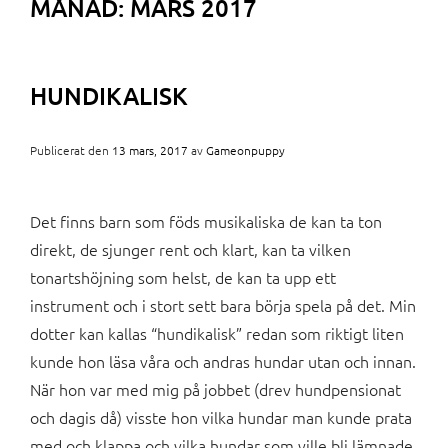
MÅNAD:
MARS 2017
HUNDIKALISK
Publicerat den
13 mars, 2017
av
Gameonpuppy
Det finns barn som föds musikaliska de kan ta ton
direkt, de sjunger rent och klart, kan ta vilken
tonartshöjning som helst, de kan ta upp ett
instrument och i stort sett bara börja spela på det. Min
dotter kan kallas “hundikalisk” redan som riktigt liten
kunde hon läsa våra och andras hundar utan och innan.
När hon var med mig på jobbet (drev hundpensionat
och dagis då) visste hon vilka hundar man kunde prata
med och klappa och vilka hundar som ville bli lämnade