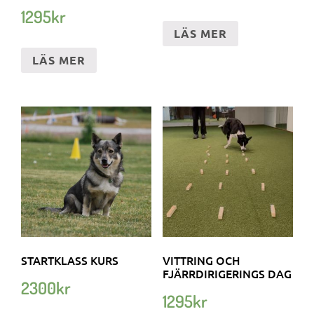
1295
kr
LÄS MER
LÄS MER
STARTKLASS KURS
VITTRING OCH
FJÄRRDIRIGERINGS DAG
2300
kr
1295
kr