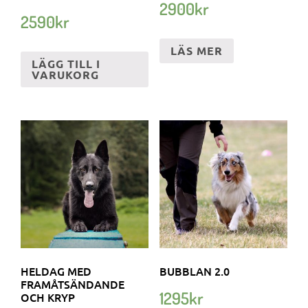
2900
kr
2590
kr
LÄS MER
LÄGG TILL I
VARUKORG
HELDAG MED
BUBBLAN 2.0
FRAMÅTSÄNDANDE
1295
kr
OCH KRYP