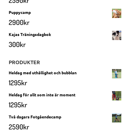
2590
kr
Puppycamp
2900
kr
Kajas Träningsdagbok
300
kr
PRODUKTER
Heldag med uthållighet och bubblan
1295
kr
Heldag för allt som inte är moment
1295
kr
Två dagars Fotgåendecamp
2590
kr