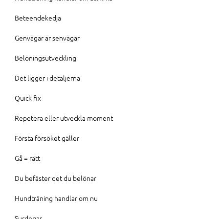
Beteendekedja
Genvägar är senvägar
Belöningsutveckling
Det ligger i detaljerna
Quick fix
Repetera eller utveckla moment
Första försöket gäller
Gå = rätt
Du befäster det du belönar
Hundträning handlar om nu
Surdegar