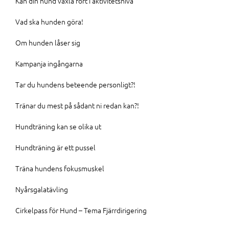
Kan din hund växla fort i aktivitetsnivå
Vad ska hunden göra!
Om hunden låser sig
Kampanja ingångarna
Tar du hundens beteende personligt?!
Tränar du mest på sådant ni redan kan?!
Hundträning kan se olika ut
Hundträning är ett pussel
Träna hundens fokusmuskel
Nyårsgalatävling
Cirkelpass för Hund – Tema Fjärrdirigering