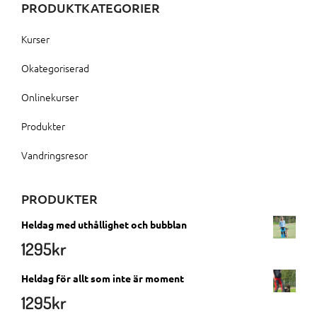
PRODUKTKATEGORIER
Kurser
Okategoriserad
Onlinekurser
Produkter
Vandringsresor
PRODUKTER
Heldag med uthållighet och bubblan
1295
kr
Heldag för allt som inte är moment
1295
kr