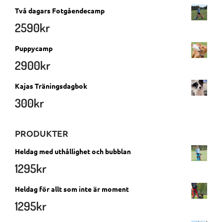
Två dagars Fotgåendecamp
2590
kr
Puppycamp
2900
kr
Kajas Träningsdagbok
300
kr
PRODUKTER
Heldag med uthållighet och bubblan
1295
kr
Heldag för allt som inte är moment
1295
kr