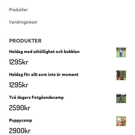
Produkter
Vandringsresor
PRODUKTER
Heldag med uthållighet och bubblan
1295
kr
Heldag för allt som inte är moment
1295
kr
Två dagars Fotgåendecamp
2590
kr
Puppycamp
2900
kr