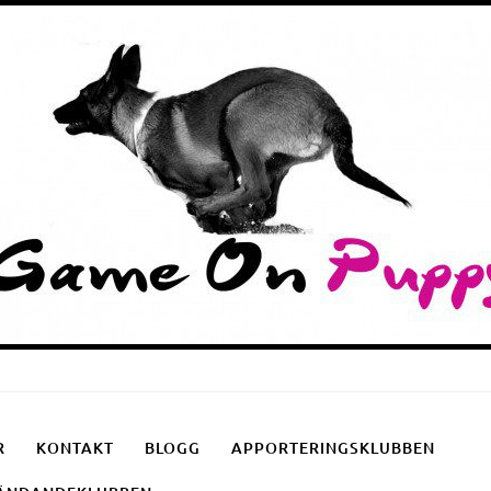
Puppyschool
Fotgåendeklubben
Apporteringsklubben
R
KONTAKT
BLOGG
APPORTERINGSKLUBBEN