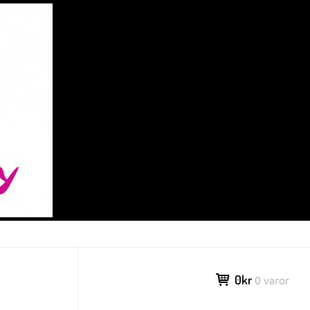
0kr
0 varor