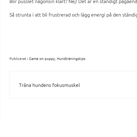
Blir pusslet någonsin klart? Nej! Det är en ständigt pågåen
Så strunta i att bli frustrerad och lägg energi på den stän
Publicerat i
Game on puppy
,
Hundträningstips
INLÄGGSNAVIGERING
Träna hundens fokusmuskel