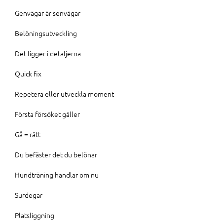
Genvägar är senvägar
Belöningsutveckling
Det ligger i detaljerna
Quick fix
Repetera eller utveckla moment
Första försöket gäller
Gå = rätt
Du befäster det du belönar
Hundträning handlar om nu
Surdegar
Platsliggning