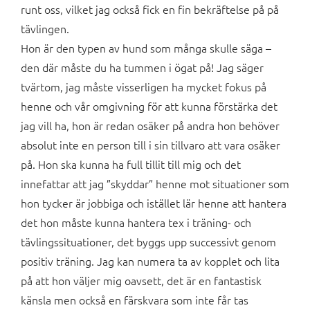
runt oss, vilket jag också fick en fin bekräftelse på på
tävlingen.
Hon är den typen av hund som många skulle säga –
den där måste du ha tummen i ögat på! Jag säger
tvärtom, jag måste visserligen ha mycket fokus på
henne och vår omgivning för att kunna förstärka det
jag vill ha, hon är redan osäker på andra hon behöver
absolut inte en person till i sin tillvaro att vara osäker
på. Hon ska kunna ha full tillit till mig och det
innefattar att jag ”skyddar” henne mot situationer som
hon tycker är jobbiga och istället lär henne att hantera
det hon måste kunna hantera tex i träning- och
tävlingssituationer, det byggs upp successivt genom
positiv träning. Jag kan numera ta av kopplet och lita
på att hon väljer mig oavsett, det är en fantastisk
känsla men också en färskvara som inte får tas