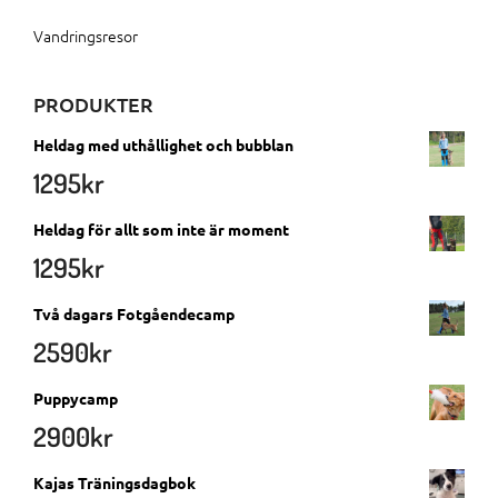
Vandringsresor
PRODUKTER
Heldag med uthållighet och bubblan
1295
kr
Heldag för allt som inte är moment
1295
kr
Två dagars Fotgåendecamp
2590
kr
Puppycamp
2900
kr
Kajas Träningsdagbok