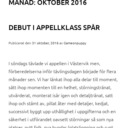
MÅNAD:
OKTOBER 2016
DEBUT I APPELLKLASS SPÅR
Publicerat den
31 oktober, 2016
av
Gameonpuppy
I söndags tävlade vi appellen i Västervik men,
förberedelserna inför tävlingsdagen började för flera
månader sen. Vi har länkat ihop alla delar till moment,
sätt ihop momenten till en helhet, störningstränat,
utvärderat, monterat isär igen och detaljtränat, satt
ihop och stämt av, pillat åter med detaljer, kedjat,
successivt byggt upp uthållighet i uppgifterna och en
säkerhet i utförandet oavsett störningar så som nya
platser, nytt folk, nya hundar (platsliggning och runt