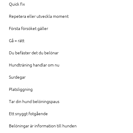
Quick fix
Repetera eller utveckla moment
Första försöket gäller
Gå = rätt
Du befäster det du belönar
Hundträning handlar om nu
Surdegar
Platsliggning
Tar din hund belöningspaus
Ett snyggt fotgående
Belöningar är information till hunden