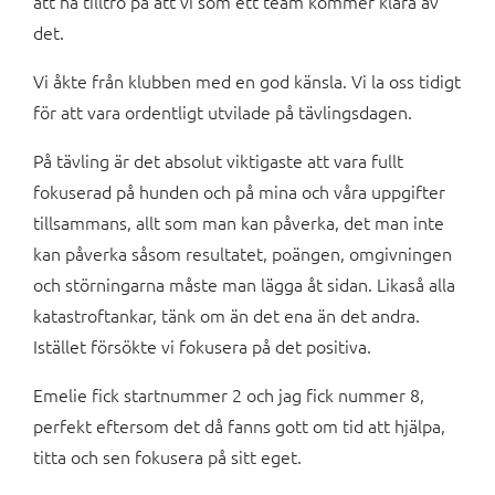
att ha tilltro på att vi som ett team kommer klara av
det.
Vi åkte från klubben med en god känsla. Vi la oss tidigt
för att vara ordentligt utvilade på tävlingsdagen.
På tävling är det absolut viktigaste att vara fullt
fokuserad på hunden och på mina och våra uppgifter
tillsammans, allt som man kan påverka, det man inte
kan påverka såsom resultatet, poängen, omgivningen
och störningarna måste man lägga åt sidan. Likaså alla
katastroftankar, tänk om än det ena än det andra.
Istället försökte vi fokusera på det positiva.
Emelie fick startnummer 2 och jag fick nummer 8,
perfekt eftersom det då fanns gott om tid att hjälpa,
titta och sen fokusera på sitt eget.