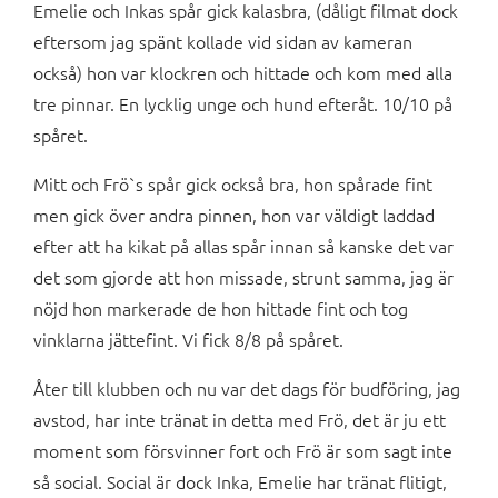
Emelie och Inkas spår gick kalasbra, (dåligt filmat dock
eftersom jag spänt kollade vid sidan av kameran
också) hon var klockren och hittade och kom med alla
tre pinnar. En lycklig unge och hund efteråt. 10/10 på
spåret.
Mitt och Frö`s spår gick också bra, hon spårade fint
men gick över andra pinnen, hon var väldigt laddad
efter att ha kikat på allas spår innan så kanske det var
det som gjorde att hon missade, strunt samma, jag är
nöjd hon markerade de hon hittade fint och tog
vinklarna jättefint. Vi fick 8/8 på spåret.
Åter till klubben och nu var det dags för budföring, jag
avstod, har inte tränat in detta med Frö, det är ju ett
moment som försvinner fort och Frö är som sagt inte
så social. Social är dock Inka, Emelie har tränat flitigt,