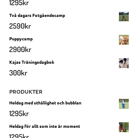
1295
kr
Två dagars Fotgåendecamp
2590
kr
Puppycamp
2900
kr
Kajas Träningsdagbok
300
kr
PRODUKTER
Heldag med uthållighet och bubblan
1295
kr
Heldag för allt som inte är moment
1295
kr