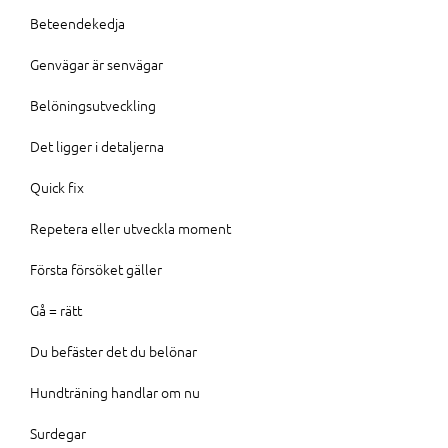
Beteendekedja
Genvägar är senvägar
Belöningsutveckling
Det ligger i detaljerna
Quick fix
Repetera eller utveckla moment
Första försöket gäller
Gå = rätt
Du befäster det du belönar
Hundträning handlar om nu
Surdegar