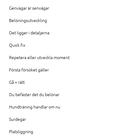
Genvägar är senvägar
Belöningsutveckling
Det ligger i detaljerna
Quick fix
Repetera eller utveckla moment
Första försöket gäller
Gå = rätt
Du befäster det du belönar
Hundträning handlar om nu
Surdegar
Platsliggning