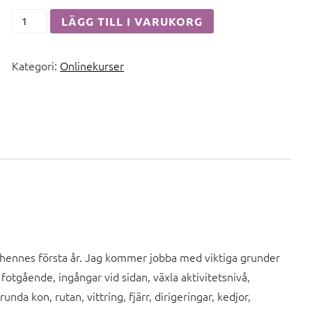
Kajas
LÄGG TILL I VARUKORG
Träningsdagbok
mängd
Kategori:
Onlinekurser
r hennes första år. Jag kommer jobba med viktiga grunder
fotgående, ingångar vid sidan, växla aktivitetsnivå,
unda kon, rutan, vittring, fjärr, dirigeringar, kedjor,