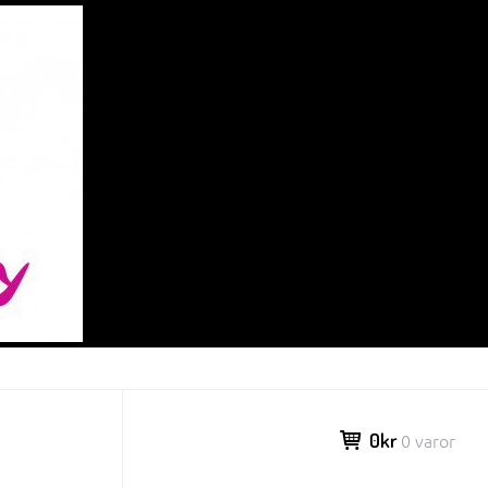
0kr
0 varor