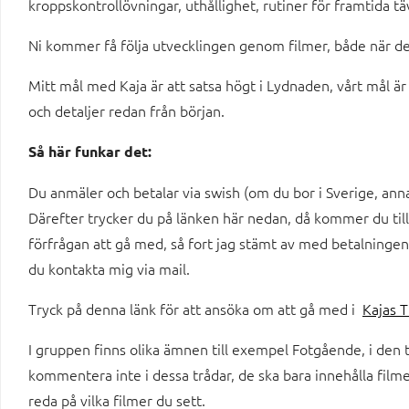
kroppskontrollövningar, uthållighet, rutiner för framtida t
Ni kommer få följa utvecklingen genom filmer, både när det 
Mitt mål med Kaja är att satsa högt i Lydnaden, vårt mål ä
och detaljer redan från början.
Så här funkar det:
Du anmäler och betalar via swish (om du bor i Sverige, anna
Därefter trycker du på länken här nedan, då kommer du ti
förfrågan att gå med, så fort jag stämt av med betalning
du kontakta mig via mail.
Tryck på denna länk för att ansöka om att gå med i
Kajas 
I gruppen finns olika ämnen till exempel Fotgående, i den 
kommentera inte i dessa trådar, de ska bara innehålla filme
reda på vilka filmer du sett.