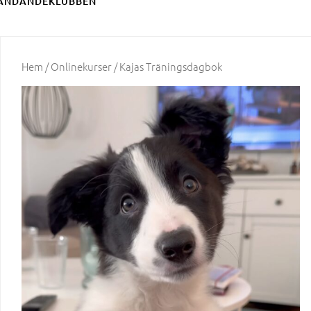
ÄNDANDEKLUBBEN
Hem
/
Onlinekurser
/ Kajas Träningsdagbok