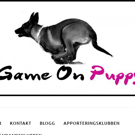
Puppyschool
Fotgåendeklubben
Apporteringsklubben
R
KONTAKT
BLOGG
APPORTERINGSKLUBBEN