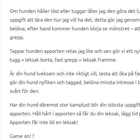
Om hunden håller löst eller tuggar låter jag den göra det (
uppgift att lära den hur jag vill ha det, detta gör jag geno
belöna, efter hand kommer hunden börja se mönstret – att hå
grepp.
Tappar hunden apporten retas jag lite och sen gör vi ett n
tugg = leksak borta, fast grepp = leksak framme.
Är din hund tveksam och inte riktigt vill, testa att öka på f
gör din hund nyfiken och taggad, belöna minsta intresse i
svårt för den.
Har din hund däremot stor kamplust blir din största uppgift 
apporten. Håll hårt i apporten så får du din leksak, lägg tid
Apporten får inte bli en leksak!
Game on! ?