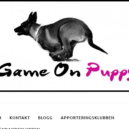
Puppyschool
Fotgåendeklubben
Apporteringsklubben
R
KONTAKT
BLOGG
APPORTERINGSKLUBBEN