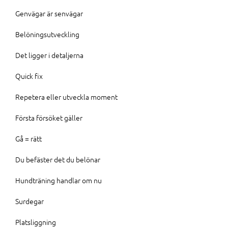
Genvägar är senvägar
Belöningsutveckling
Det ligger i detaljerna
Quick fix
Repetera eller utveckla moment
Första försöket gäller
Gå = rätt
Du befäster det du belönar
Hundträning handlar om nu
Surdegar
Platsliggning