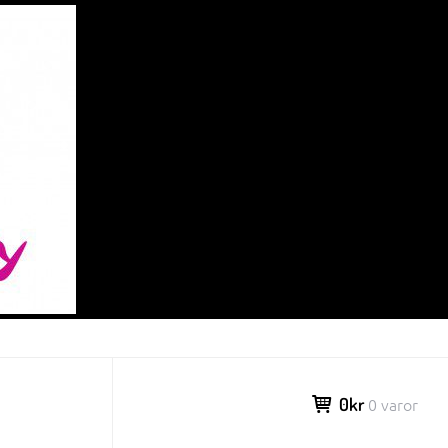
0kr
0 varor