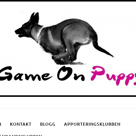
Puppyschool
Fotgåendeklubben
Apporteringsklubben
R
KONTAKT
BLOGG
APPORTERINGSKLUBBEN