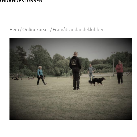
ÄNDANDEKLUBBEN
Hem
/
Onlinekurser
/ Framåtsändandeklubben