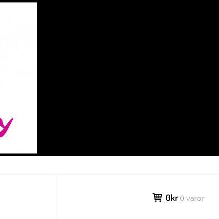
0kr
0 varor