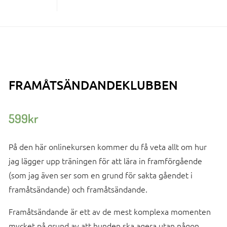
FRAMÅTSÄNDANDEKLUBBEN
599
kr
På den här onlinekursen kommer du få veta allt om hur
jag lägger upp träningen för att lära in framförgående
(som jag även ser som en grund för sakta gåendet i
framåtsändande) och framåtsändande.
Framåtsändande är ett av de mest komplexa momenten
mycket på grund av att hunden ska agera utan någon