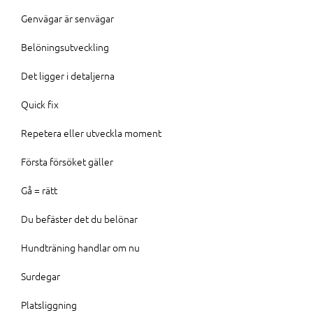
Genvägar är senvägar
Belöningsutveckling
Det ligger i detaljerna
Quick fix
Repetera eller utveckla moment
Första försöket gäller
Gå = rätt
Du befäster det du belönar
Hundträning handlar om nu
Surdegar
Platsliggning