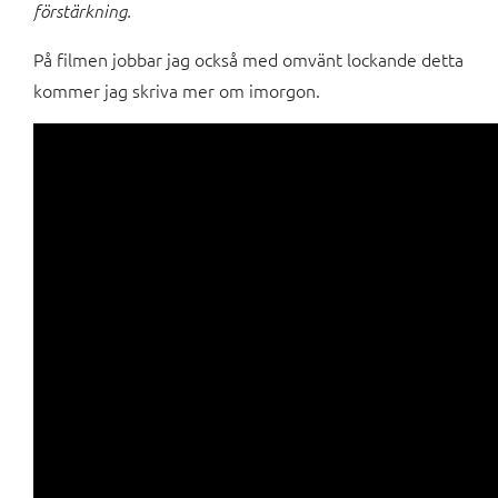
förstärkning.
På filmen jobbar jag också med omvänt lockande detta
kommer jag skriva mer om imorgon.