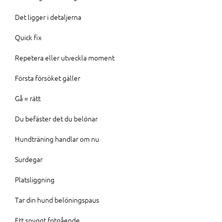
Det ligger i detaljerna
Quick fix
Repetera eller utveckla moment
Första försöket gäller
Gå = rätt
Du befäster det du belönar
Hundträning handlar om nu
Surdegar
Platsliggning
Tar din hund belöningspaus
Ett snyggt fotgående