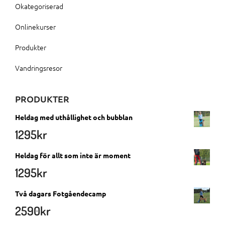
Okategoriserad
Onlinekurser
Produkter
Vandringsresor
PRODUKTER
Heldag med uthållighet och bubblan
1295
kr
Heldag för allt som inte är moment
1295
kr
Två dagars Fotgåendecamp
2590
kr