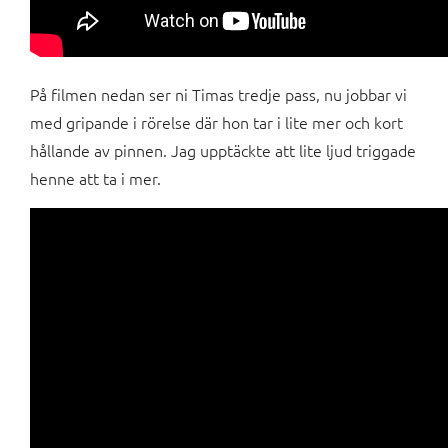
På filmen nedan ser ni Timas tredje pass, nu jobbar vi
med gripande i rörelse där hon tar i lite mer och kort
hållande av pinnen. Jag upptäckte att lite ljud triggade
henne att ta i mer.