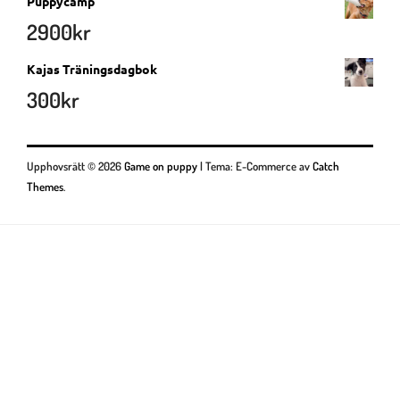
Puppycamp
2900
kr
Kajas Träningsdagbok
300
kr
Upphovsrätt © 2026
Game on puppy
|
Tema: E-Commerce av
Catch
Themes
.