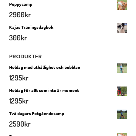
Puppycamp
2900
kr
Kajas Träningsdagbok
300
kr
PRODUKTER
Heldag med uthållighet och bubblan
1295
kr
Heldag för allt som inte är moment
1295
kr
Två dagars Fotgåendecamp
2590
kr