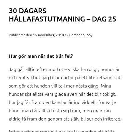
30 DAGARS
HÅLLAFASTUTMANING – DAG 25
Publicerat den
15 november, 2018
av
Gameonpuppy
Hur gör man när det blir fel?
Jag går alltid efter mottot – vi ska ha roligt, humor är
extremt viktigt, jag felar därför på ett lite retsamt sätt
som gör att hunden vill ta i mer nästa gång. Mina
hundar ska alltså vara glada även när det blir tokigt,
hur jag får fram den känslan är individuellt för varje
hund, man får alltså testa sig fram, men man kan
aldrig få fram den genom att själv bli sur och irriterad.
Många gånger speciellt när jag lär hunden att hålla