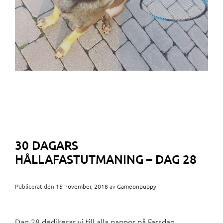
30 DAGARS
HÅLLAFASTUTMANING – DAG 28
Publicerat den
15 november, 2018
av
Gameonpuppy
Dag 28 dedikerar vi till alla pappor på Farsdag