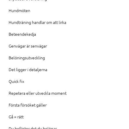
Hundmöten
Hundträning handlar om att lirka
Beteendekedja
Genvägar är senvägar
Belöningsutveckling
Det ligger i detaljerna
Quick fix
Repetera eller utveckla moment
Första försöket gäller
Gå = rätt
Du befäster det du belönar