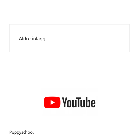
INLÄGGSNAVIGERING
Äldre inlägg
Puppyschool