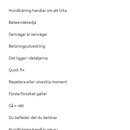
Hundträning handlar om att lirka
Beteendekedja
Genvägar är senvägar
Belöningsutveckling
Det ligger i detaljerna
Quick fix
Repetera eller utveckla moment
Första försöket gäller
Gå = rätt
Du befäster det du belönar
Hundträning handlar om nu