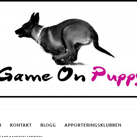
Puppyschool
Fotgåendeklubben
Apporteringsklubben
R
KONTAKT
BLOGG
APPORTERINGSKLUBBEN