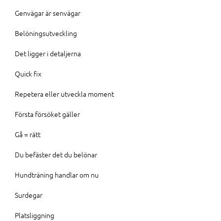
Genvägar är senvägar
Belöningsutveckling
Det ligger i detaljerna
Quick fix
Repetera eller utveckla moment
Första försöket gäller
Gå = rätt
Du befäster det du belönar
Hundträning handlar om nu
Surdegar
Platsliggning