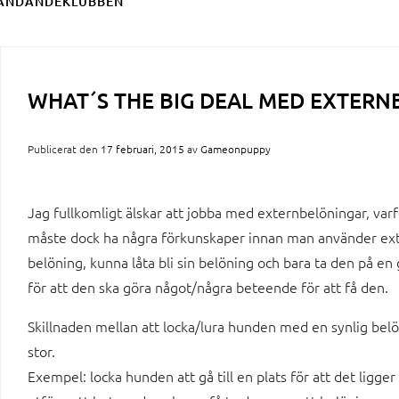
ÄNDANDEKLUBBEN
WHAT´S THE BIG DEAL MED EXTERN
Publicerat den
17 februari, 2015
av
Gameonpuppy
Jag fullkomligt älskar att jobba med externbelöningar, varfö
måste dock ha några förkunskaper innan man använder exte
belöning, kunna låta bli sin belöning och bara ta den på e
för att den ska göra något/några beteende för att få den.
Skillnaden mellan att locka/lura hunden med en synlig bel
stor.
Exempel: locka hunden att gå till en plats för att det ligge