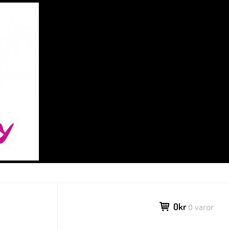
0kr
0 varor