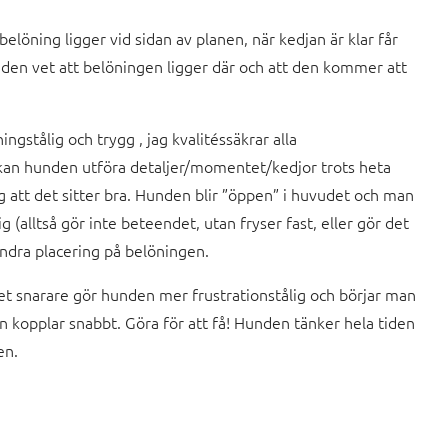
löning ligger vid sidan av planen, när kedjan är klar får
den vet att belöningen ligger där och att den kommer att
ingstålig och trygg , jag kvalitéssäkrar alla
kan hunden utföra detaljer/momentet/kedjor trots heta
ag att det sitter bra. Hunden blir ”öppen” i huvudet och man
ig (alltså gör inte beteendet, utan fryser fast, eller gör det
ändra placering på belöningen.
et snarare gör hunden mer frustrationstålig och börjar man
 kopplar snabbt. Göra för att få! Hunden tänker hela tiden
en.