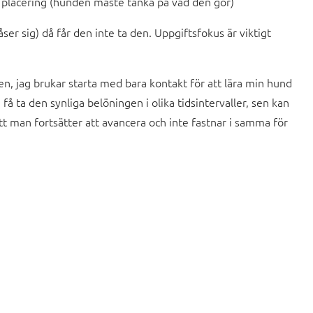
 placering (hunden måste tänka på vad den gör)
er sig) då får den inte ta den. Uppgiftsfokus är viktigt
n, jag brukar starta med bara kontakt för att lära min hund
å ta den synliga belöningen i olika tidsintervaller, sen kan
tt man fortsätter att avancera och inte fastnar i samma för