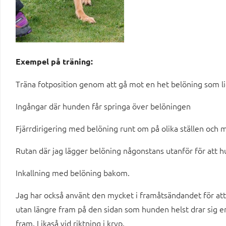
Exempel på träning:
Träna fotposition genom att gå mot en het belöning som li
Ingångar där hunden får springa över belöningen
Fjärrdirigering med belöning runt om på olika ställen och m
Rutan där jag lägger belöning någonstans utanför för att hu
Inkallning med belöning bakom.
Jag har också använt den mycket i framåtsändandet för att
utan längre fram på den sidan som hunden helst drar sig e
fram. Likaså vid riktning i kryp.