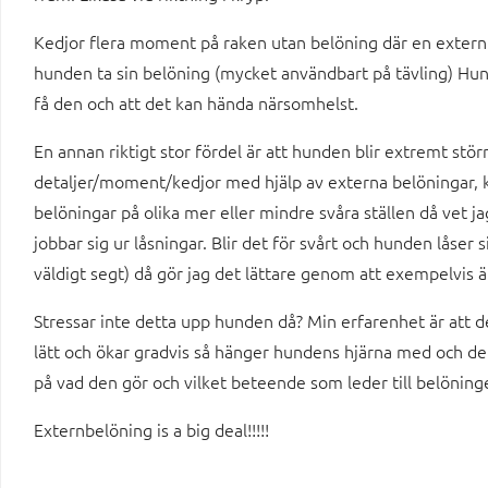
Kedjor flera moment på raken utan belöning där en externbe
hunden ta sin belöning (mycket användbart på tävling) Hun
få den och att det kan hända närsomhelst.
En annan riktigt stor fördel är att hunden blir extremt störn
detaljer/moment/kedjor med hjälp av externa belöningar, 
belöningar på olika mer eller mindre svåra ställen då vet j
jobbar sig ur låsningar. Blir det för svårt och hunden låser s
väldigt segt) då gör jag det lättare genom att exempelvis 
Stressar inte detta upp hunden då? Min erfarenhet är att d
lätt och ökar gradvis så hänger hundens hjärna med och den
på vad den gör och vilket beteende som leder till belöning
Externbelöning is a big deal!!!!!