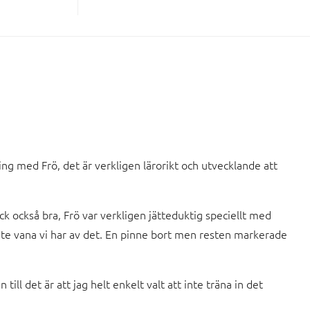
ling med Frö, det är verkligen lärorikt och utvecklande att
ck också bra, Frö var verkligen jätteduktig speciellt med
lite vana vi har av det. En pinne bort men resten markerade
ill det är att jag helt enkelt valt att inte träna in det