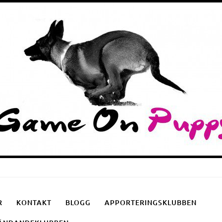
Puppyschool
Fotgåendeklubben
Apporteringsklubben
R
KONTAKT
BLOGG
APPORTERINGSKLUBBEN