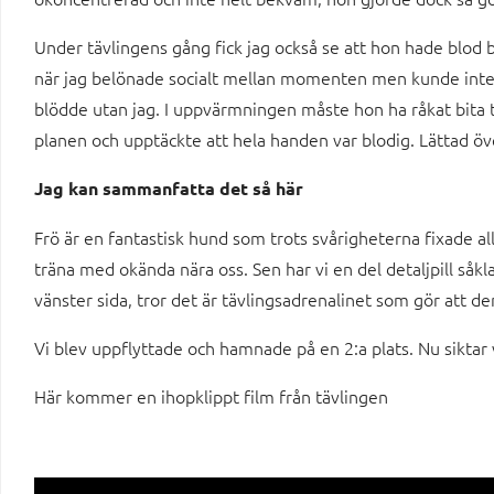
Under tävlingens gång fick jag också se att hon hade blod 
när jag belönade socialt mellan momenten men kunde inte s
blödde utan jag. I uppvärmningen måste hon ha råkat bita til
planen och upptäckte att hela handen var blodig. Lättad öv
Jag kan sammanfatta det så här
Frö är en fantastisk hund som trots svårigheterna fixade a
träna med okända nära oss. Sen har vi en del detaljpill såkla
vänster sida, tror det är tävlingsadrenalinet som gör att de
Vi blev uppflyttade och hamnade på en 2:a plats. Nu siktar
Här kommer en ihopklippt film från tävlingen