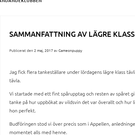
ÄNDANDEKLUBBEN
SAMMANFATTNING AV LÄGRE KLASS
Publicerat den
2 maj, 2017
av
Gameonpuppy
Jag fick flera tankeställare under lördagens lägre klass täv
tävla.
Vi startade med ett fint spårupptag och resten av spåret gi
tanke på hur uppbökat av vildsvin det var överallt och hur 
hon perfekt.
Budföringen stod vi över precis som i Appellen, anledningen t
momentet alls med henne.