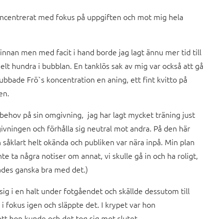
oncentrerat med fokus på uppgiften och mot mig hela
nnan men med facit i hand borde jag lagt ännu mer tid till
helt hundra i bubblan. En tanklös sak av mig var också att gå
ubbade Frö`s koncentration en aning, ett fint kvitto på
en.
lbehov på sin omgivning, jag har lagt mycket träning just
ivningen och förhålla sig neutral mot andra. På den här
h såklart helt okända och publiken var nära inpå. Min plan
te ta några notiser om annat, vi skulle gå in och ha roligt,
kades ganska bra med det.)
ig i en halt under fotgåendet och skällde dessutom till
i fokus igen och släppte det. I krypet var hon
tt hon kunde och det tog sig mot slutet.