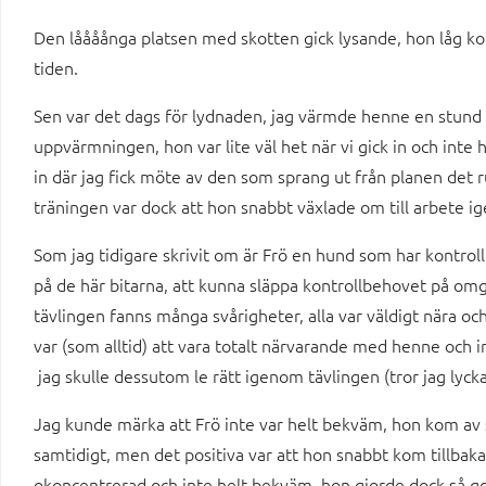
Den låååånga platsen med skotten gick lysande, hon låg k
tiden.
Sen var det dags för lydnaden, jag värmde henne en stund i
uppvärmningen, hon var lite väl het när vi gick in och inte 
in där jag fick möte av den som sprang ut från planen det r
träningen var dock att hon snabbt växlade om till arbete ig
Som jag tidigare skrivit om är Frö en hund som har kontrol
på de här bitarna, att kunna släppa kontrollbehovet på omg
tävlingen fanns många svårigheter, alla var väldigt nära oc
var (som alltid) att vara totalt närvarande med henne och in
jag skulle dessutom le rätt igenom tävlingen (tror jag lyc
Jag kunde märka att Frö inte var helt bekväm, hon kom av s
samtidigt, men det positiva var att hon snabbt kom tillbaka 
okoncentrerad och inte helt bekväm, hon gjorde dock så go