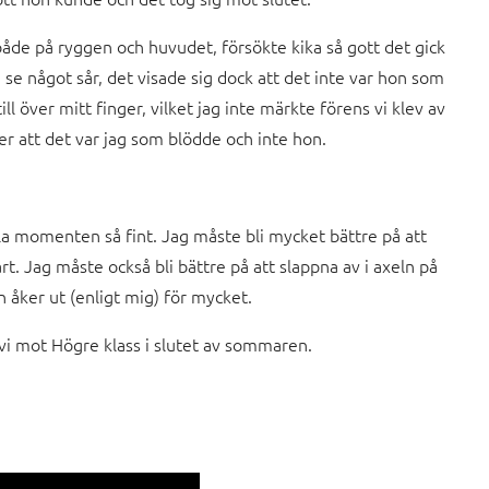
både på ryggen och huvudet, försökte kika så gott det gick
e något sår, det visade sig dock att det inte var hon som
l över mitt finger, vilket jag inte märkte förens vi klev av
er att det var jag som blödde och inte hon.
lla momenten så fint. Jag måste bli mycket bättre på att
rt. Jag måste också bli bättre på att slappna av i axeln på
n åker ut (enligt mig) för mycket.
 vi mot Högre klass i slutet av sommaren.