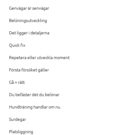
Genvägar är senvägar
Belöningsutveckling
Det ligger i detaljerna
Quick fix
Repetera eller utveckla moment
Första försöket gäller
Gå = rätt
Du befäster det du belönar
Hundträning handlar om nu
Surdegar
Platsliggning