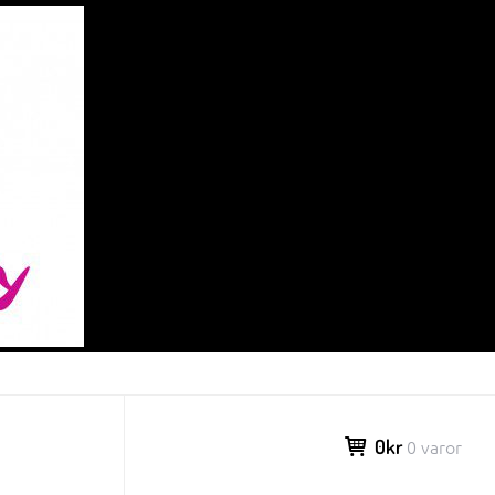
0kr
0 varor