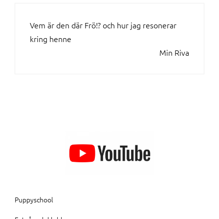
INLÄGGSNAVIGERING
Vem är den där Frö!? och hur jag resonerar
kring henne
Min Riva
Puppyschool