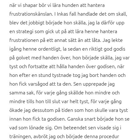
när vi shapar bör vi lära hunden att hantera
frustrationskänslan. I Inkas fall handlade det om skall,
blev det jobbigt började hon skälla, jag la därför upp
en strategi som gick ut på att lära henne hantera
frustrationen på ett annat sätt än att låta. Jag lekte
igång henne ordentligt, la sedan en riktigt god godis
på golvet med handen över, hon började skälla, jag var
tyst och fortsatte att hålla handen över godisen, när
hon efter en stund tystnade tog jag bort handen och
hon fick varsågod att ta den. Sen upprepade jag
samma sak, för varje gång skällde hon mindre och
mindre tills hon till slut var helt tyst, för varje gång
ökade jag dessutom på tiden som hon skulle vara tyst
innan hon fick ta godisen. Ganska snart började hon se
vad som lönade sig. Om beteendet sen visade sig i
träningen, avbröt jag och började denna procedur