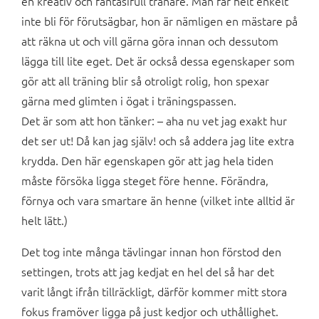
en kreativ och fantasifull tränare. Man får helt enkelt
inte bli för förutsägbar, hon är nämligen en mästare på
att räkna ut och vill gärna göra innan och dessutom
lägga till lite eget. Det är också dessa egenskaper som
gör att all träning blir så otroligt rolig, hon spexar
gärna med glimten i ögat i träningspassen.
Det är som att hon tänker: – aha nu vet jag exakt hur
det ser ut! Då kan jag själv! och så addera jag lite extra
krydda. Den här egenskapen gör att jag hela tiden
måste försöka ligga steget före henne. Förändra,
förnya och vara smartare än henne (vilket inte alltid är
helt lätt.)
Det tog inte många tävlingar innan hon förstod den
settingen, trots att jag kedjat en hel del så har det
varit långt ifrån tillräckligt, därför kommer mitt stora
fokus framöver ligga på just kedjor och uthållighet.