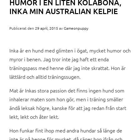
HUMOR I EN LITEN KOLABÖNA,
INKA MIN AUSTRALIAN KELPIE
Publicerat den
29 april, 2015
av
Gameonpuppy
Inka är en hund med glimten i ögat, mycket humor och
myror i benen. Jag tror inte jag haft ett enda
träningspass med henne där jag inte skrattat. Hon är
lättlärd och alltid träningssugen.
Mat är Inkas stora passion det finns ingen hund som
inhalerar maten som hon gör, men i träning smäller
ändå leksak högre, kanske för att jag redan från start
lekt, lekt och åter lekt.
Hon funkar fint ihop med andra hundar så länge de
inte är på henne för mycket, då säger hon ifrån och