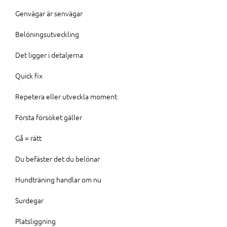
Genvägar är senvägar
Belöningsutveckling
Det ligger i detaljerna
Quick fix
Repetera eller utveckla moment
Första försöket gäller
Gå = rätt
Du befäster det du belönar
Hundträning handlar om nu
Surdegar
Platsliggning