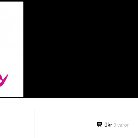
0kr
0 varor