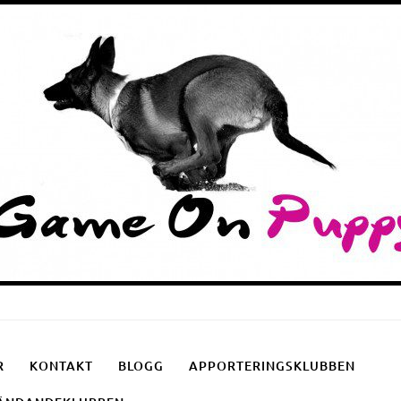
Puppyschool
Fotgåendeklubben
Apporteringsklubben
R
KONTAKT
BLOGG
APPORTERINGSKLUBBEN