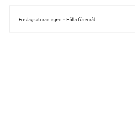
INLÄGGSNAVIGERING
Fredagsutmaningen – Hålla föremål