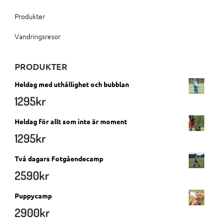
Produkter
Vandringsresor
PRODUKTER
Heldag med uthållighet och bubblan
1295
kr
Heldag för allt som inte är moment
1295
kr
Två dagars Fotgåendecamp
2590
kr
Puppycamp
2900
kr