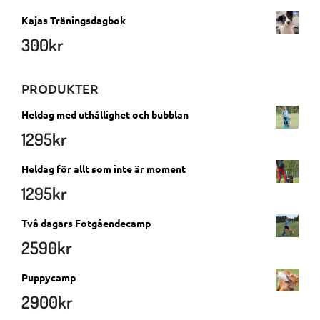
Kajas Träningsdagbok
300
kr
PRODUKTER
Heldag med uthållighet och bubblan
1295
kr
Heldag för allt som inte är moment
1295
kr
Två dagars Fotgåendecamp
2590
kr
Puppycamp
2900
kr