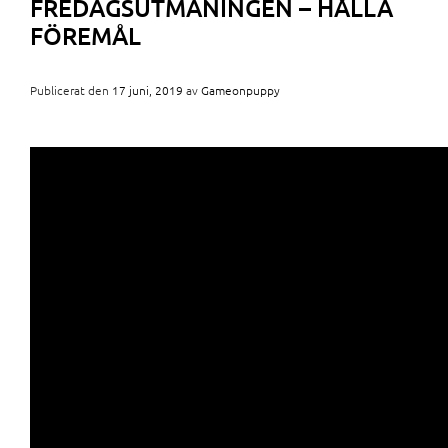
FREDAGSUTMANINGEN – HÅLLA
FÖREMÅL
Publicerat den
17 juni, 2019
av
Gameonpuppy