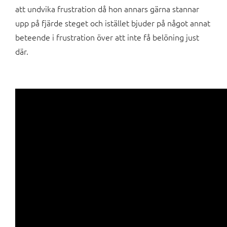
att undvika frustration då hon annars gärna stannar
upp på fjärde steget och istället bjuder på något annat
beteende i frustration över att inte få belöning just
där.