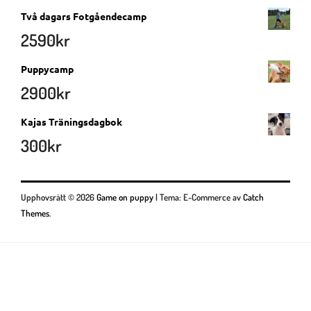
Två dagars Fotgåendecamp
2590
kr
Puppycamp
2900
kr
Kajas Träningsdagbok
300
kr
Upphovsrätt © 2026
Game on puppy
|
Tema: E-Commerce av
Catch
Themes
.