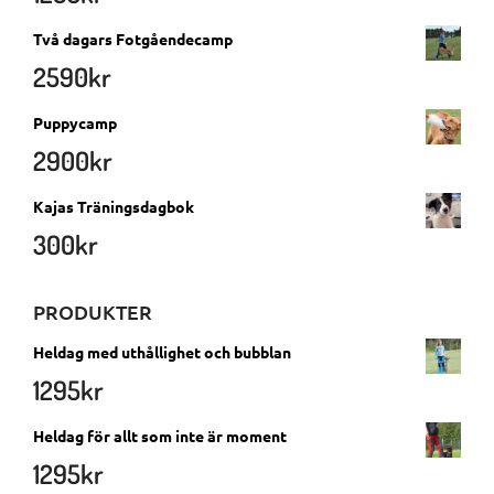
Två dagars Fotgåendecamp
2590
kr
Puppycamp
2900
kr
Kajas Träningsdagbok
300
kr
PRODUKTER
Heldag med uthållighet och bubblan
1295
kr
Heldag för allt som inte är moment
1295
kr