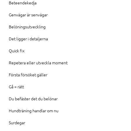
Beteendekedja
Genvägar är senvägar
Belöningsutveckling
Det ligger i detaljerna
Quick fix
Repetera eller utveckla moment
Första försöket gäller
Gå = rätt
Du befäster det du belönar
Hundträning handlar om nu
Surdegar