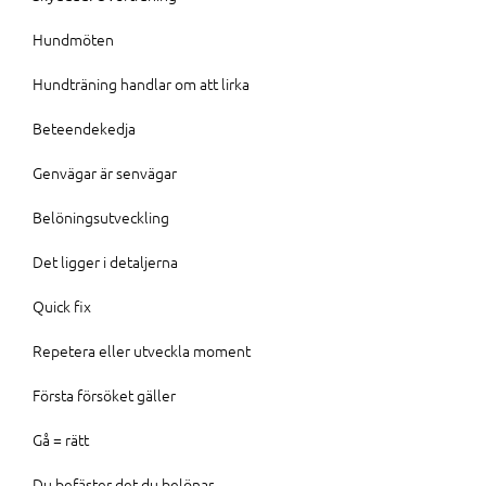
Hundmöten
Hundträning handlar om att lirka
Beteendekedja
Genvägar är senvägar
Belöningsutveckling
Det ligger i detaljerna
Quick fix
Repetera eller utveckla moment
Första försöket gäller
Gå = rätt
Du befäster det du belönar