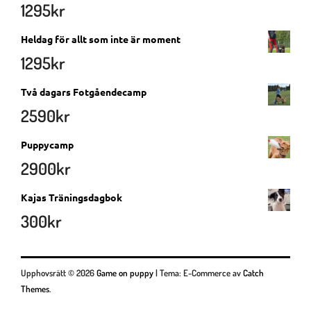
1295
kr
Heldag för allt som inte är moment
1295
kr
Två dagars Fotgåendecamp
2590
kr
Puppycamp
2900
kr
Kajas Träningsdagbok
300
kr
Upphovsrätt © 2026
Game on puppy
|
Tema: E-Commerce av
Catch
Themes
.