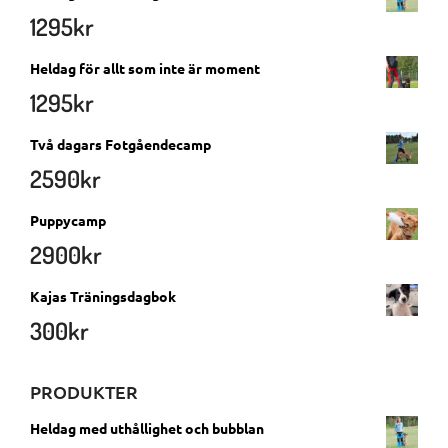
1295
kr
Heldag för allt som inte är moment
1295
kr
Två dagars Fotgåendecamp
2590
kr
Puppycamp
2900
kr
Kajas Träningsdagbok
300
kr
PRODUKTER
Heldag med uthållighet och bubblan