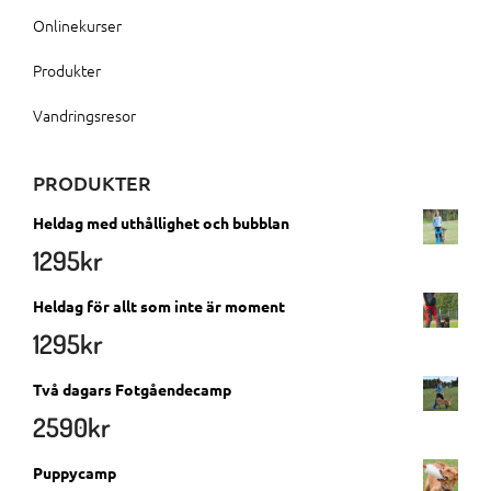
Onlinekurser
Produkter
Vandringsresor
PRODUKTER
Heldag med uthållighet och bubblan
1295
kr
Heldag för allt som inte är moment
1295
kr
Två dagars Fotgåendecamp
2590
kr
Puppycamp