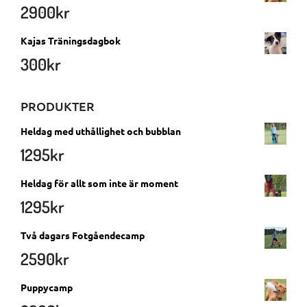
2900
kr
Kajas Träningsdagbok
300
kr
PRODUKTER
Heldag med uthållighet och bubblan
1295
kr
Heldag för allt som inte är moment
1295
kr
Två dagars Fotgåendecamp
2590
kr
Puppycamp