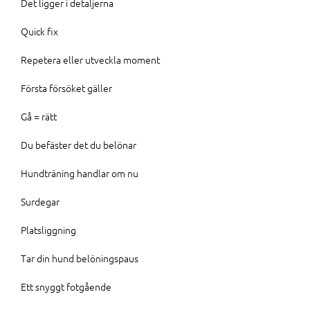
Det ligger i detaljerna
Quick fix
Repetera eller utveckla moment
Första försöket gäller
Gå = rätt
Du befäster det du belönar
Hundträning handlar om nu
Surdegar
Platsliggning
Tar din hund belöningspaus
Ett snyggt fotgående