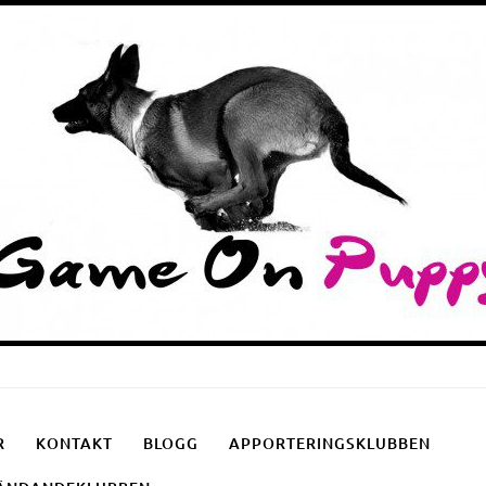
Puppyschool
Fotgåendeklubben
Apporteringsklubben
R
KONTAKT
BLOGG
APPORTERINGSKLUBBEN