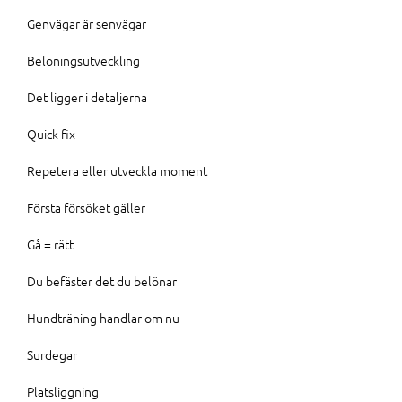
Genvägar är senvägar
Belöningsutveckling
Det ligger i detaljerna
Quick fix
Repetera eller utveckla moment
Första försöket gäller
Gå = rätt
Du befäster det du belönar
Hundträning handlar om nu
Surdegar
Platsliggning