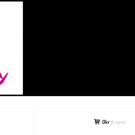
0kr
0 varor