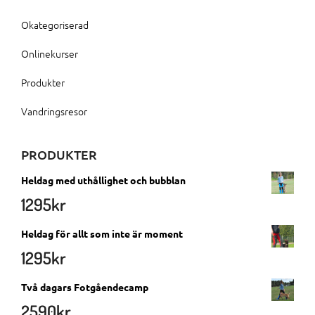
Okategoriserad
Onlinekurser
Produkter
Vandringsresor
PRODUKTER
Heldag med uthållighet och bubblan
1295
kr
Heldag för allt som inte är moment
1295
kr
Två dagars Fotgåendecamp
2590
kr