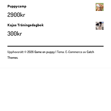
Puppycamp
2900
kr
Kajas Träningsdagbok
300
kr
Upphovsrätt © 2026
Game on puppy
|
Tema: E-Commerce av
Catch
Themes
.