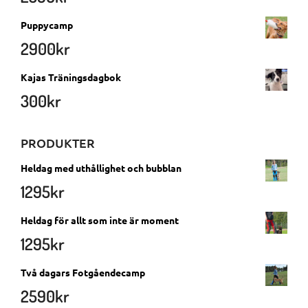
Puppycamp
2900
kr
Kajas Träningsdagbok
300
kr
PRODUKTER
Heldag med uthållighet och bubblan
1295
kr
Heldag för allt som inte är moment
1295
kr
Två dagars Fotgåendecamp
2590
kr