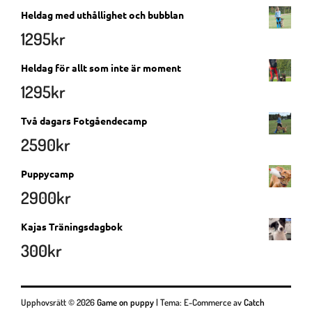
Heldag med uthållighet och bubblan
1295
kr
Heldag för allt som inte är moment
1295
kr
Två dagars Fotgåendecamp
2590
kr
Puppycamp
2900
kr
Kajas Träningsdagbok
300
kr
Upphovsrätt © 2026
Game on puppy
|
Tema: E-Commerce av
Catch