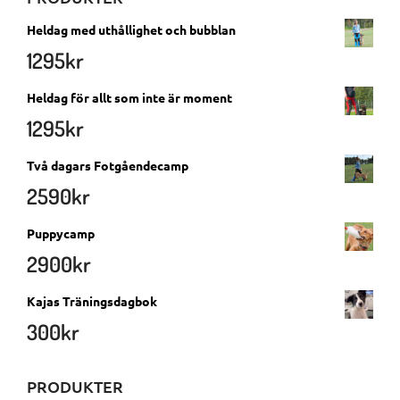
Heldag med uthållighet och bubblan
1295
kr
Heldag för allt som inte är moment
1295
kr
Två dagars Fotgåendecamp
2590
kr
Puppycamp
2900
kr
Kajas Träningsdagbok
300
kr
PRODUKTER