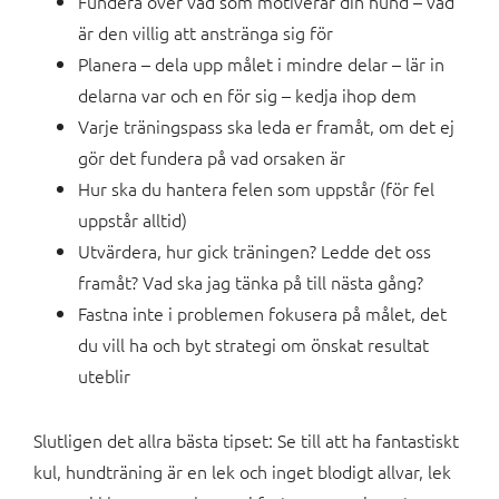
Fundera över vad som motiverar din hund – vad
är den villig att anstränga sig för
Planera – dela upp målet i mindre delar – lär in
delarna var och en för sig – kedja ihop dem
Varje träningspass ska leda er framåt, om det ej
gör det fundera på vad orsaken är
Hur ska du hantera felen som uppstår (för fel
uppstår alltid)
Utvärdera, hur gick träningen? Ledde det oss
framåt? Vad ska jag tänka på till nästa gång?
Fastna inte i problemen fokusera på målet, det
du vill ha och byt strategi om önskat resultat
uteblir
Slutligen det allra bästa tipset: Se till att ha fantastiskt
kul, hundträning är en lek och inget blodigt allvar, lek