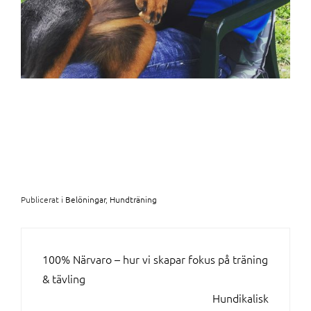
Publicerat i
Belöningar
,
Hundträning
INLÄGGSNAVIGERING
100% Närvaro – hur vi skapar fokus på träning
& tävling
Hundikalisk