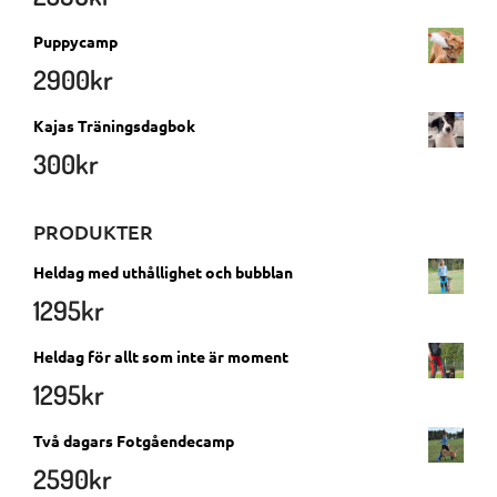
Puppycamp
2900
kr
Kajas Träningsdagbok
300
kr
PRODUKTER
Heldag med uthållighet och bubblan
1295
kr
Heldag för allt som inte är moment
1295
kr
Två dagars Fotgåendecamp
2590
kr