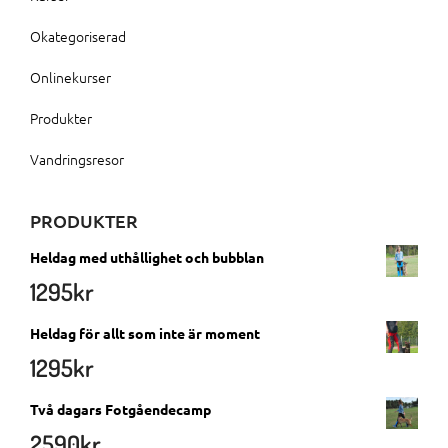
Okategoriserad
Onlinekurser
Produkter
Vandringsresor
PRODUKTER
Heldag med uthållighet och bubblan
1295
kr
Heldag för allt som inte är moment
1295
kr
Två dagars Fotgåendecamp
2590
kr