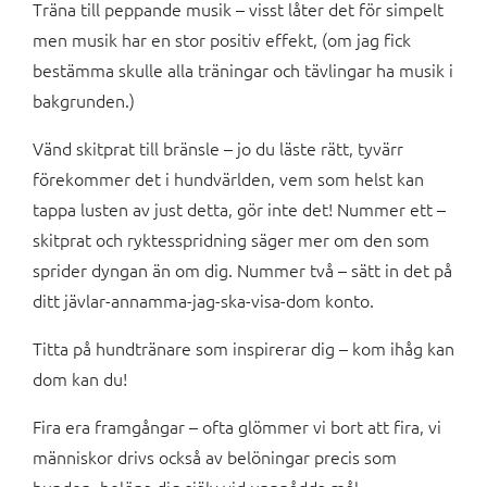
Träna till peppande musik – visst låter det för simpelt
men musik har en stor positiv effekt, (om jag fick
bestämma skulle alla träningar och tävlingar ha musik i
bakgrunden.)
Vänd skitprat till bränsle – jo du läste rätt, tyvärr
förekommer det i hundvärlden, vem som helst kan
tappa lusten av just detta, gör inte det! Nummer ett –
skitprat och ryktesspridning säger mer om den som
sprider dyngan än om dig. Nummer två – sätt in det på
ditt jävlar-annamma-jag-ska-visa-dom konto.
Titta på hundtränare som inspirerar dig – kom ihåg kan
dom kan du!
Fira era framgångar – ofta glömmer vi bort att fira, vi
människor drivs också av belöningar precis som
hunden, belöna dig själv vid uppnådda mål.