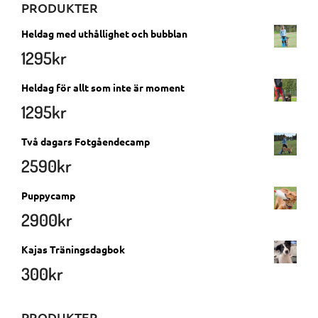
PRODUKTER
Heldag med uthållighet och bubblan
1295
kr
Heldag för allt som inte är moment
1295
kr
Två dagars Fotgåendecamp
2590
kr
Puppycamp
2900
kr
Kajas Träningsdagbok
300
kr
PRODUKTER