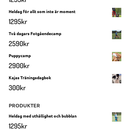
Heldag för allt som inte är moment
1295
kr
Två dagars Fotgåendecamp
2590
kr
Puppycamp
2900
kr
Kajas Träningsdagbok
300
kr
PRODUKTER
Heldag med uthållighet och bubblan
1295
kr