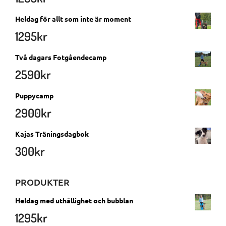
Heldag för allt som inte är moment
1295
kr
Två dagars Fotgåendecamp
2590
kr
Puppycamp
2900
kr
Kajas Träningsdagbok
300
kr
PRODUKTER
Heldag med uthållighet och bubblan
1295
kr